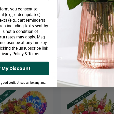
 form, you consent to
al (e.g., order updates)
xts (e.g., cart reminders)
Bouquet Rose et Baies
Choix du designer - couleurs 
da including texts sent by
 is not a condition of
rix Bloomex:
44,99 $
Prix Bloomex:
49,9
ata rates may apply. Msg
Unsubscribe at any time by
icking the unsubscribe link
MAGASINEZ
MAGASINEZ
rivacy Policy
&
Terms
.
 My Discount
conçus par nos professionels des Fleurs et nos artistes qui allient magie
ar nos experts floraux.
e good stuff. Unsubscribe anytime.