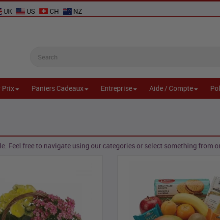
UK
US
CH
NZ
 Prix
Paniers Cadeaux
Entreprise
Aide / Compte
Pol
e. Feel free to navigate using our categories or select something from one