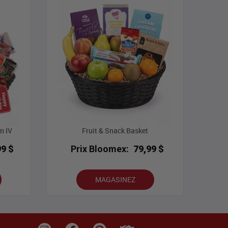
n IV
Fruit & Snack Basket
99 $
Prix Bloomex:
79,99 $
MAGASINEZ