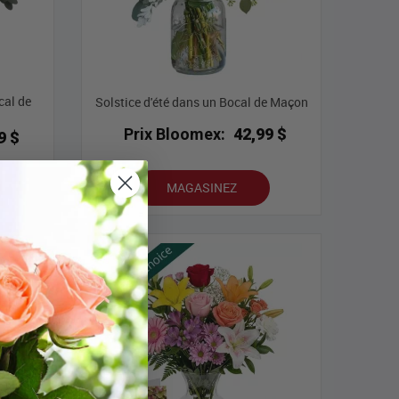
cal de
Solstice d'été dans un Bocal de Maçon
Prix Bloomex:
42,99 $
9 $
MAGASINEZ
lleures ventes