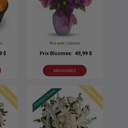
ts
Rire avec L'amour
9 $
Prix Bloomex:
49,99 $
MAGASINEZ
lleures ventes
Meilleures ventes