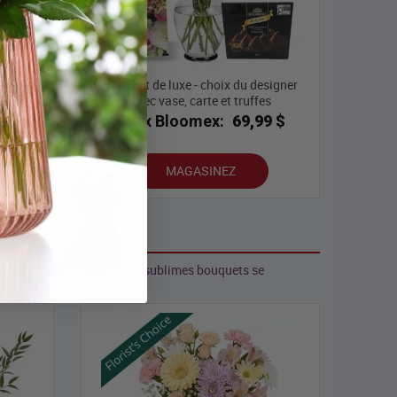
Bouquet de luxe - choix du designer
pastel
avec vase, carte et truffes
9 $
Prix Bloomex:
69,99 $
MAGASINEZ
 et créativité. Ces beaux et sublimes bouquets se