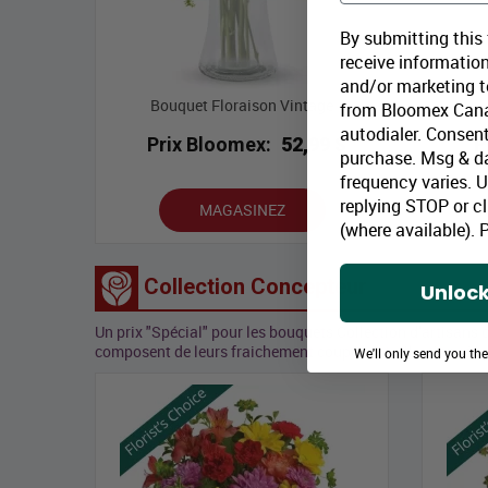
By submitting this
receive information
and/or marketing te
Bouquet Floraison Vintage
from Bloomex Cana
autodialer. Consent
Prix Bloomex:
52,99 $
P
purchase. Msg & d
frequency varies. 
replying STOP or cl
MAGASINEZ
(where available).
P
Collection Concepteur
Unlock
Un prix "Spécial" pour les bouquets Collection d’artisans 
composent de leurs fraichement coupées et sélectionnés p
We'll only send you th