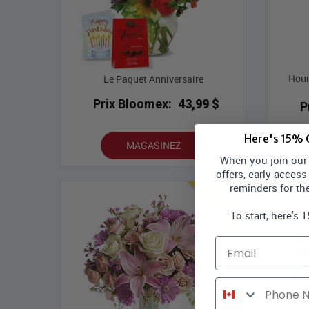
Hour
Le Paquet Anniversaire
Prix Bloomex:
43,99 $
P
Here's 15% O
MAGASINEZ
When you join our l
offers, early access
Meilleures ventes
reminders for th
To start, here's 
Email
Phone Number