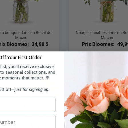
ra bouquet dans un Bocal de
Nuages ​​paisibles dans un Bo
Maçon
Maçon
rix Bloomex:
34,99 $
Prix Bloomex:
49,9
ff Your First Order
MAGASINEZ
MAGASINEZ
ist, you'll receive exclusive
 to seasonal collections, and
Meilleures ventes
Mei
e moments that matter. 💐
15% off—
just for signing up.