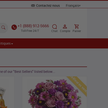
Contactez nous
+1 (888) 912-5666
Toll-Free 24/7
Chat
Compte
Panier
itiques
 of our "Best Sellers" listed below...
Meilleures ventes