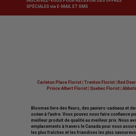
INSCRIVEZ-VOUS POUR RECEVOIR DES OFFRES
SPÉCIALES via E-MAIL ET SMS
Carleton Place Florist
|
Trenton Florist
|
Red Deer 
Prince Albert Florist
|
Quebec Florist
|
Abbots
Bloomex livre des fleurs, des paniers-cadeaux et de
océan à l'autre. Vous pouvez nous faire confiance pou
meilleur produit de qualité au meilleur prix. Nous a
emplacements à travers le Canada pour nous assurer
les plus fraîches et les friandises les plus savoureus