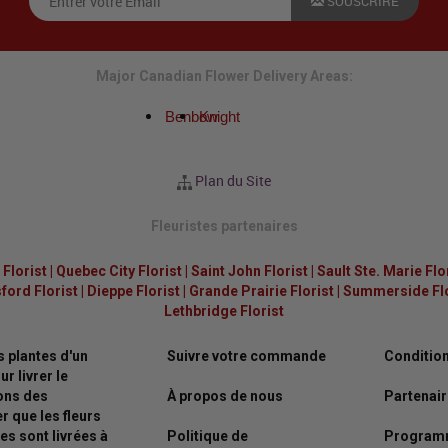
SOUSCRIRE
Major Canadian Flower Delivery Areas:
Benbow
Knight
Plan du Site
Fleuristes partenaires
Florist
|
Quebec City Florist
|
Saint John Florist
|
Sault Ste. Marie Flo
ford Florist
|
Dieppe Florist
|
Grande Prairie Florist
|
Summerside Flor
Lethbridge Florist
s plantes d'un
Suivre votre commande
Condition
r livrer le
vons des
À propos de nous
Partenair
 que les fleurs
es sont livrées à
Politique de
Programm