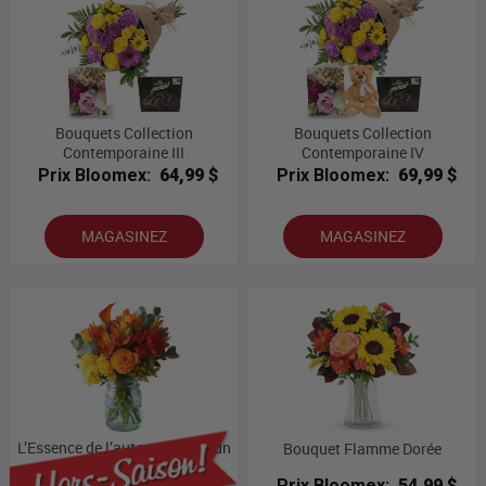
Bouquets Collection
Bouquets Collection
Contemporaine III
Contemporaine IV
Prix Bloomex:
64,99 $
Prix Bloomex:
69,99 $
MAGASINEZ
MAGASINEZ
L’Essence de l’automne dans un
Bouquet Flamme Dorée
pot Mason
Prix Bloomex:
54,99 $