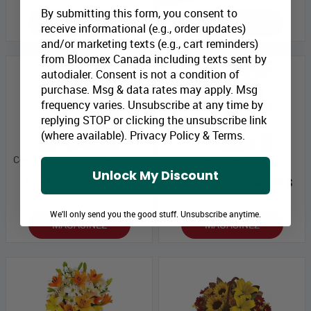
By submitting this form, you consent to
MAGASINEZ
HORS-SAISON
receive informational (e.g., order updates)
and/or marketing texts (e.g., cart reminders)
from Bloomex Canada including texts sent by
autodialer. Consent is not a condition of
purchase. Msg & data rates may apply. Msg
frequency varies. Unsubscribe at any time by
replying STOP or clicking the unsubscribe link
(where available).
Privacy Policy
&
Terms
.
Couchers de Soleil Merveilleux
Sentir Pêche
Unlock My Discount
Prix Bloomex:
65,99 $
Prix Bloomex:
65,99 $
We'll only send you the good stuff. Unsubscribe anytime.
MAGASINEZ
MAGASINEZ