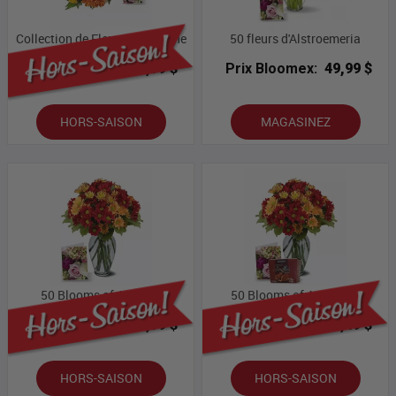
Collection de Fleurs d'automne
50 fleurs d'Alstroemeria
Prix Bloomex:
32,99 $
Prix Bloomex:
49,99 $
HORS-SAISON
MAGASINEZ
50 Blooms of Autumn
50 Blooms of Autumn II
Prix Bloomex:
32,99 $
Prix Bloomex:
38,49 $
HORS-SAISON
HORS-SAISON