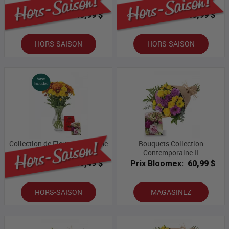
ll
lll
Prix Bloomex:
43,99 $
Prix Bloomex:
43,99 $
HORS-SAISON
HORS-SAISON
Collection de Fleurs d'Automne
Bouquets Collection
lV
Contemporaine II
Prix Bloomex:
49,49 $
Prix Bloomex:
60,99 $
HORS-SAISON
MAGASINEZ