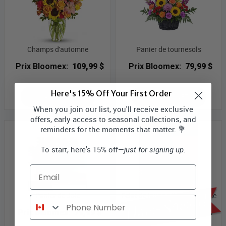
Champs d'automne
Panier de tournesols
Prix Bloomex:
109,99 $
Prix Bloomex:
79,99 $
Here's 15% Off Your First Order
MAGASINEZ
MAGASINEZ
When you join our list, you'll receive exclusive
offers, early access to seasonal collections, and
reminders for the moments that matter. 💐
To start, here's 15% off—
just for signing up.
Email
Panier de Joie
Eclat de jaune pièce maîtresse
Phone Number
Prix Bloomex:
79,99 $
Prix Bloomex:
69,29 $