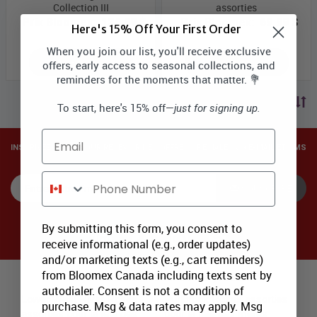
Collection III
assorties
Prix Bloomex:
134,99 $
Prix Bloomex:
69,99 $
Here's 15% Off Your First Order
When you join our list, you'll receive exclusive
MAGASINEZ
MAGASINEZ
offers, early access to seasonal collections, and
reminders for the moments that matter. 💐
trier par prix
To start, here's 15% off—
just for signing up.
Email
INSCRIVEZ-VOUS POUR RECEVOIR DES OFFRES SPÉCIALES via E-MAIL ET SMS
Phone Number
SOUSCRIRE
By submitting this form, you consent to
receive informational (e.g., order updates)
and/or marketing texts (e.g., cart reminders)
from Bloomex Canada including texts sent by
Major Canadian Flower Delivery Areas:
autodialer. Consent is not a condition of
Lower West River Roses
Purlbrook Roses assorties
purchase. Msg & data rates may apply. Msg
assorties pour la fête des
pour la fête des mères