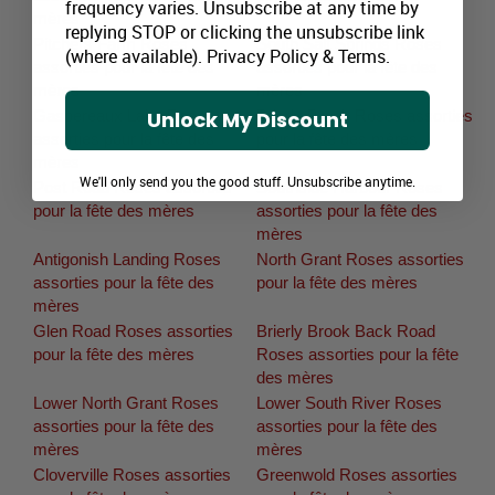
frequency varies. Unsubscribe at any time by
mères
replying STOP or clicking the unsubscribe link
Pitchers Farm Roses
South Salt Springs Roses
(where available).
Privacy Policy
&
Terms
.
assorties pour la fête des
assorties pour la fête des
mères
mères
Unlock My Discount
Gaspereaux Lake Roses
Brierly Brook Roses assorties
assorties pour la fête des
pour la fête des mères
mères
We'll only send you the good stuff. Unsubscribe anytime.
Post Road Roses assorties
Southside Harbour Roses
pour la fête des mères
assorties pour la fête des
mères
Antigonish Landing Roses
North Grant Roses assorties
assorties pour la fête des
pour la fête des mères
mères
Glen Road Roses assorties
Brierly Brook Back Road
pour la fête des mères
Roses assorties pour la fête
des mères
Lower North Grant Roses
Lower South River Roses
assorties pour la fête des
assorties pour la fête des
mères
mères
Cloverville Roses assorties
Greenwold Roses assorties