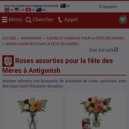
Pour les livraisons à l'extérieur du Canada
AU
UK
US
CH
NZ
Menu
Chercher
Appel
>
>
ACCUEIL
ANTIGONISH
FLEURS ET CADEAUX POUR LA FETE DES MERES
>
ROSES ASSORTIES POUR LA FETE DES MERES
trier par prix
Roses assorties pour la fête des
Mères à Antigonish
Maman adorera ces bouquets de brassées de roses assorties avec
des tiges multi-floraison durables.