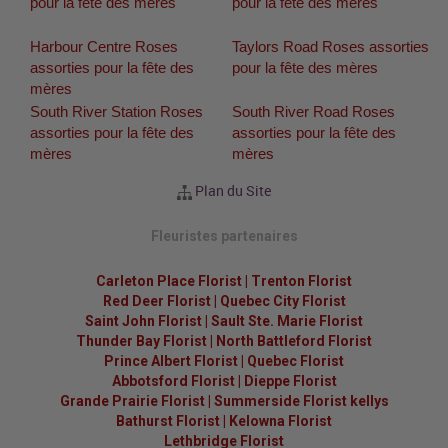
pour la fête des mères
pour la fête des mères
Harbour Centre Roses
Taylors Road Roses assorties
assorties pour la fête des
pour la fête des mères
mères
South River Station Roses
South River Road Roses
assorties pour la fête des
assorties pour la fête des
mères
mères
Plan du Site
Fleuristes partenaires
Carleton Place Florist
|
Trenton Florist
Red Deer Florist
|
Quebec City Florist
Saint John Florist
|
Sault Ste. Marie Florist
Thunder Bay Florist
|
North Battleford Florist
Prince Albert Florist
|
Quebec Florist
Abbotsford Florist
|
Dieppe Florist
Grande Prairie Florist
|
Summerside Florist kellys
Bathurst Florist
|
Kelowna Florist
Lethbridge Florist