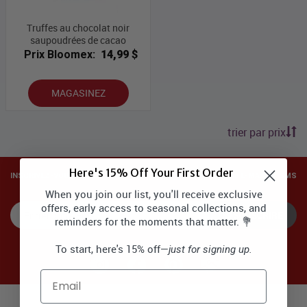
Truffes au chocolat noir
saupoudrées de cacao
Prix Bloomex:
14,99 $
MAGASINEZ
trier par prix
Here's 15% Off Your First Order
INSCRIVEZ-VOUS POUR RECEVOIR DES OFFRES SPÉCIALES via E-MAIL ET SMS
When you join our list, you'll receive exclusive
offers, early access to seasonal collections, and
SOUSCRIRE
reminders for the moments that matter. 💐
To start, here's 15% off—
just for signing up.
Email
Major Canadian Flower Delivery Areas: