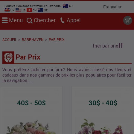
Pour les livraisons à l'extérieur du Canada
AU
UK
US
CH
NZ
Menu
Chercher
Appel
>
>
ACCUEIL
BARRHAVEN
PAR PRIX
trier par prix
Par Prix
Vous préférez acheter par prix? Nous avons classé nos fleurs et
cadeaux dans nos gammes de prix les plus populaires pour faciliter
la navigation ...
40$ - 50$
30$ - 40$