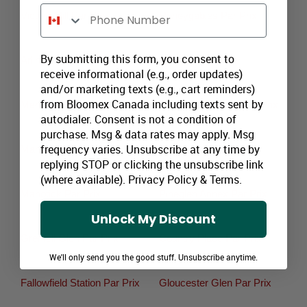
Phone Number
Victory Hill Par Prix
Honeygables Par Prix
By submitting this form, you consent to
Arlington Woods Par Prix
Merivale Par Prix
receive informational (e.g., order updates)
and/or marketing texts (e.g., cart reminders)
from Bloomex Canada including texts sent by
Merivale Station Par Prix
Merivale Gardens Par Prix
autodialer. Consent is not a condition of
purchase. Msg & data rates may apply. Msg
frequency varies. Unsubscribe at any time by
Manordale Par Prix
Tanglewood Par Prix
replying STOP or clicking the unsubscribe link
(where available).
Privacy Policy
&
Terms
.
Manotick Par Prix
Pineglen Annex Par Prix
Unlock My Discount
Grenfell Glen Par Prix
Country Place Par Prix
We'll only send you the good stuff. Unsubscribe anytime.
Fallowfield Station Par Prix
Gloucester Glen Par Prix