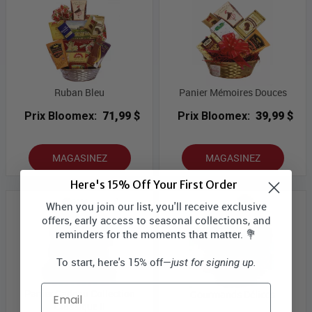
Ruban Bleu
Panier Mémoires Douces
Prix Bloomex:
71,99 $
Prix Bloomex:
39,99 $
MAGASINEZ
MAGASINEZ
Here's 15% Off Your First Order
When you join our list, you'll receive exclusive
offers, early access to seasonal collections, and
reminders for the moments that matter. 💐
To start, here's 15% off—
just for signing up.
Email
Panier Cadeau Collection
Gourmands Délices
Classique II