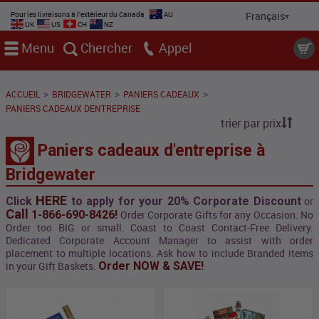
Pour les livraisons à l'extérieur du Canada
AU
UK
US
CH
NZ
Menu
Chercher
Appel
>
>
>
ACCUEIL
BRIDGEWATER
PANIERS CADEAUX
PANIERS CADEAUX DENTREPRISE
trier par prix
Paniers cadeaux d'entreprise à
Bridgewater
HERE
Click
to apply for your 20% Corporate Discount
or
Call
1-866-690-8426!
Order Corporate Gifts for any Occasion. No
Order too BIG or small. Coast to Coast Contact-Free Delivery.
Dedicated Corporate Account Manager to assist with order
placement to multiple locations. Ask how to include Branded items
in your Gift Baskets.
Order NOW & SAVE!