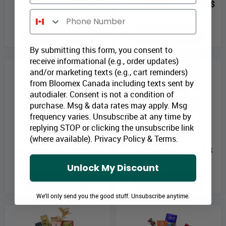
Prix Bloomex:
197,99 $
Prix Bloomex:
82,99 $
Phone Number
MAGASINEZ
MAGASINEZ
By submitting this form, you consent to
receive informational (e.g., order updates)
and/or marketing texts (e.g., cart reminders)
from Bloomex Canada including texts sent by
autodialer. Consent is not a condition of
purchase. Msg & data rates may apply. Msg
frequency varies. Unsubscribe at any time by
replying STOP or clicking the unsubscribe link
Joie Gourmet
Le Panier Cadeau Parfait
(where available).
Privacy Policy
&
Terms
.
Prix Bloomex:
109,99 $
Prix Bloomex:
87,99 $
Unlock My Discount
MAGASINEZ
MAGASINEZ
We'll only send you the good stuff. Unsubscribe anytime.