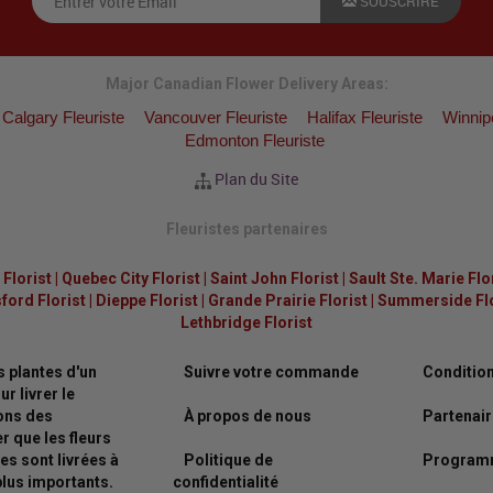
SOUSCRIRE
Major Canadian Flower Delivery Areas:
Calgary Fleuriste
Vancouver Fleuriste
Halifax Fleuriste
Winnip
Edmonton Fleuriste
Plan du Site
Fleuristes partenaires
Florist
|
Quebec City Florist
|
Saint John Florist
|
Sault Ste. Marie Flo
ford Florist
|
Dieppe Florist
|
Grande Prairie Florist
|
Summerside Flor
Lethbridge Florist
s plantes d'un
Suivre votre commande
Condition
r livrer le
vons des
À propos de nous
Partenair
 que les fleurs
es sont livrées à
Politique de
Programm
lus importants.
confidentialité