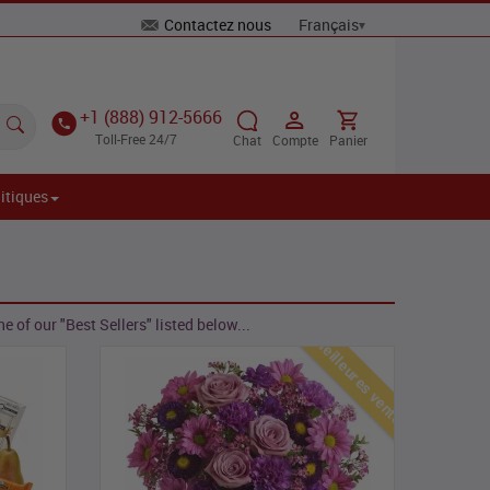
Contactez nous
+1 (888) 912-5666
Toll-Free 24/7
Chat
Compte
Panier
itiques
 of our "Best Sellers" listed below...
Meilleures ventes