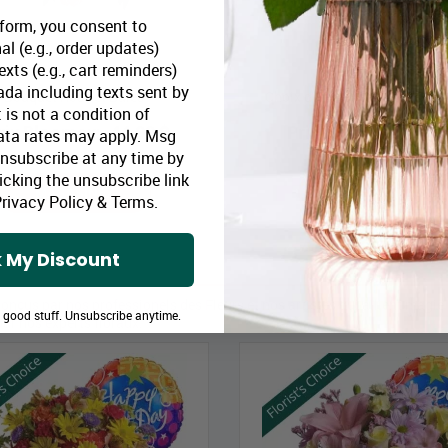
 form, you consent to
al (e.g., order updates)
xts (e.g., cart reminders)
da including texts sent by
Bouquet Rose et Baies
Choix du designer - couleurs 
 is not a condition of
rix Bloomex:
44,99 $
Prix Bloomex:
49,9
ata rates may apply. Msg
Unsubscribe at any time by
icking the unsubscribe link
MAGASINEZ
MAGASINEZ
rivacy Policy
&
Terms
.
 My Discount
conçus par nos professionels des Fleurs et nos artistes qui allient magie
e good stuff. Unsubscribe anytime.
ar nos experts floraux.