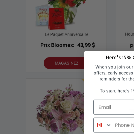
Hour
Le Paquet Anniversaire
Prix Bloomex:
43,99 $
P
Here's 15% O
MAGASINEZ
When you join our l
offers, early access
Meilleures ventes
reminders for th
To start, here's 
Email
Phone Number