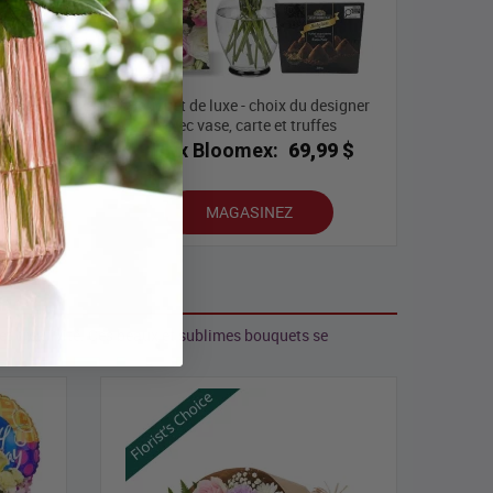
Bouquet de luxe - choix du designer
pastel
avec vase, carte et truffes
9 $
Prix Bloomex:
69,99 $
MAGASINEZ
 et créativité. Ces beaux et sublimes bouquets se