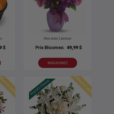
ts
Rire avec L'amour
9 $
Prix Bloomex:
49,99 $
MAGASINEZ
lleures ventes
Meilleures ventes