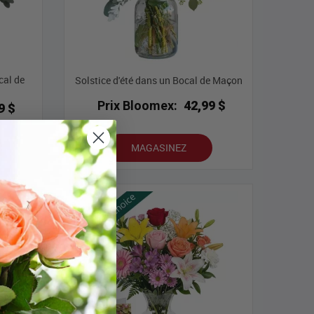
cal de
Solstice d'été dans un Bocal de Maçon
Prix Bloomex:
42,99 $
9 $
MAGASINEZ
lleures ventes