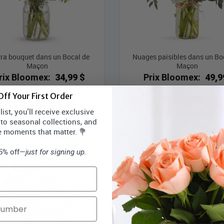
ra bouquet dans un Bocal de
Nuages ​​paisibles dans un Bo
Maçon
Maçon
rix Bloomex:
34,99 $
Prix Bloomex:
49,9
ff Your First Order
MAGASINEZ
MAGASINEZ
ist, you'll receive exclusive
 to seasonal collections, and
Meilleures ventes
Mei
e moments that matter. 💐
15% off—
just for signing up.