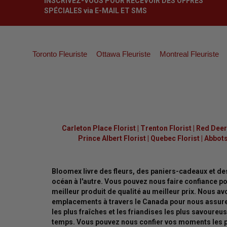
INSCRIVEZ-VOUS POUR RECEVOIR DES OFFRES
SPÉCIALES via E-MAIL ET SMS
Toronto Fleuriste
Ottawa Fleuriste
Montreal Fleuriste
Carleton Place Florist
|
Trenton Florist
|
Red Deer 
Prince Albert Florist
|
Quebec Florist
|
Abbots
Bloomex livre des fleurs, des paniers-cadeaux et de
océan à l'autre. Vous pouvez nous faire confiance pou
meilleur produit de qualité au meilleur prix. Nous a
emplacements à travers le Canada pour nous assurer
les plus fraîches et les friandises les plus savoureus
temps. Vous pouvez nous confier vos moments les p