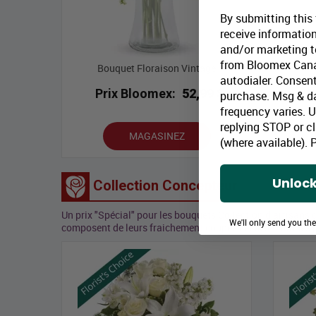
By submitting this
receive information
and/or marketing te
from Bloomex Cana
Bouquet Floraison Vintage
autodialer. Consent
Prix Bloomex:
52,99 $
P
purchase. Msg & d
frequency varies. 
replying STOP or cl
MAGASINEZ
(where available).
P
Unlock
Collection Concepteur
Un prix "Spécial" pour les bouquets Collection d’artisans 
We'll only send you th
composent de leurs fraichement coupées et sélectionnés p