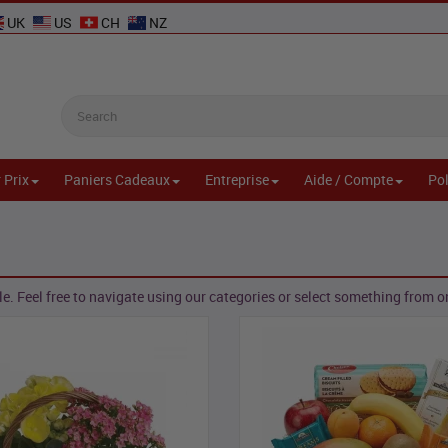
UK
US
CH
NZ
 Prix
Paniers Cadeaux
Entreprise
Aide / Compte
Pol
e. Feel free to navigate using our categories or select something from one