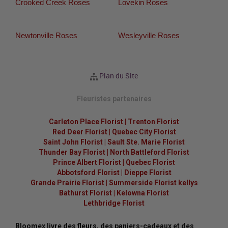
Crooked Creek Roses
Lovekin Roses
Newtonville Roses
Wesleyville Roses
Plan du Site
Fleuristes partenaires
Carleton Place Florist
|
Trenton Florist
Red Deer Florist
|
Quebec City Florist
Saint John Florist
|
Sault Ste. Marie Florist
Thunder Bay Florist
|
North Battleford Florist
Prince Albert Florist
|
Quebec Florist
Abbotsford Florist
|
Dieppe Florist
Grande Prairie Florist
|
Summerside Florist kellys
Bathurst Florist
|
Kelowna Florist
Lethbridge Florist
Bloomex livre des fleurs, des paniers-cadeaux et des