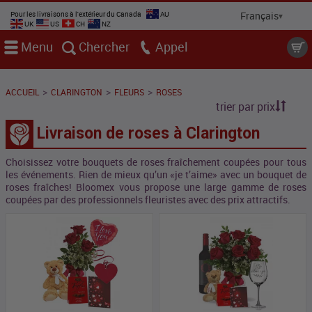
Pour les livraisons à l'extérieur du Canada
AU
UK
US
CH
NZ
Menu
Chercher
Appel
>
>
>
ACCUEIL
CLARINGTON
FLEURS
ROSES
trier par prix
Livraison de roses à Clarington
Choisissez votre bouquets de roses fraîchement coupées pour tous
les événements. Rien de mieux qu’un «je t’aime» avec un bouquet de
roses fraîches! Bloomex vous propose une large gamme de roses
coupées par des professionnels fleuristes avec des prix attractifs.