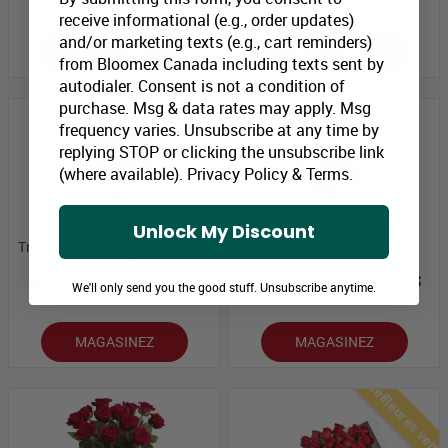
receive informational (e.g., order updates)
and/or marketing texts (e.g., cart reminders)
MAGASINEZ
MAGASINEZ
from Bloomex Canada including texts sent by
autodialer. Consent is not a condition of
purchase. Msg & data rates may apply. Msg
frequency varies. Unsubscribe at any time by
replying STOP or clicking the unsubscribe link
(where available).
Privacy Policy
&
Terms
.
Unlock My Discount
Trois Douzaines Roses Rouges
Amour pour Toujours
Longue Tige
Prix Bloomex:
99,99 $
Prix Bloomex:
199,99 $
We'll only send you the good stuff. Unsubscribe anytime.
MAGASINEZ
MAGASINEZ
Meilleures vent