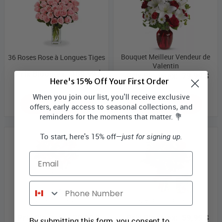
Bouquet Meilleur Vendeur de
36 Roses Rose à Longues Tiges
Valentin
Prix Bloomex:
189,99 $
Prix Bloomex:
79,99 $
Here's 15% Off Your First Order
When you join our list, you'll receive exclusive
MAGASINEZ
MAGASINEZ
offers, early access to seasonal collections, and
reminders for the moments that matter. 💐
To start, here's 15% off—
just for signing up.
Email
Phone Number
Bouquet Chérie
Six Roses Rouges
Prix Bloomex:
79,99 $
Prix Bloomex:
59,99 $
By submitting this form, you consent to