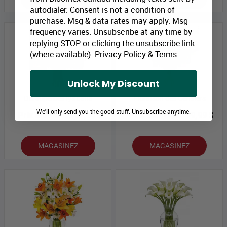
autodialer. Consent is not a condition of
purchase. Msg & data rates may apply. Msg
frequency varies. Unsubscribe at any time by
replying STOP or clicking the unsubscribe link
(where available).
Privacy Policy
&
Terms
.
Unlock My Discount
Dix superbes lys calla
Floraison des Cerisiers
We'll only send you the good stuff. Unsubscribe anytime.
Prix Bloomex:
87,99 $
Prix Bloomex:
79,99 $
MAGASINEZ
MAGASINEZ