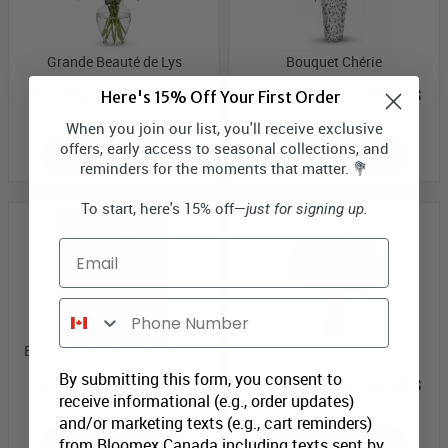
Grande Beauté de Lys
Bouquet Chérie
Prix Bloomex:
109,99 $
Prix Bloomex:
79,99 $
Here's 15% Off Your First Order
When you join our list, you'll receive exclusive
offers, early access to seasonal collections, and
MAGASINEZ
MAGASINEZ
reminders for the moments that matter. 💐
To start, here's 15% off—
just for signing up.
Email
Phone Number
Bouquet Meilleur Vendeur de
Bouquet de lis calla
Valentin
By submitting this form, you consent to
Prix Bloomex:
60,99 $
Prix Bloomex:
79,99 $
receive informational (e.g., order updates)
and/or marketing texts (e.g., cart reminders)
from Bloomex Canada including texts sent by
MAGASINEZ
MAGASINEZ