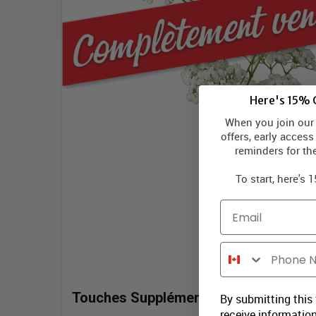
Here's 15% O
When you join our l
offers, early access
reminders for th
To start, here's 
Email
Phone Number
Touches Supplémentaires
By submitting this
receive information