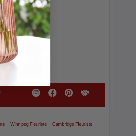
eves
ste
Winnipeg Fleuriste
Cambridge Fleuriste