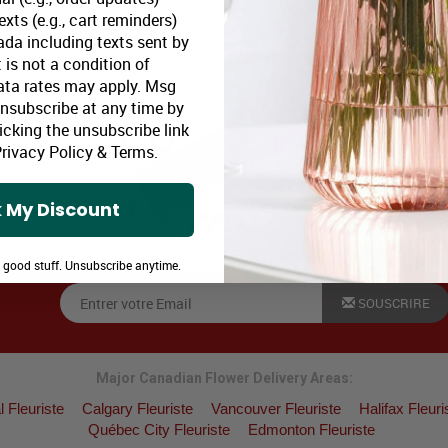
xts (e.g., cart reminders)
ubes
Floral Designer Kit
25 Single Cellophane Sle
da including texts sent by
 is not a condition of
ata rates may apply. Msg
27,49 $
21,99 $
Unsubscribe at any time by
icking the unsubscribe link
rivacy Policy
&
Terms
.
 My Discount
e good stuff. Unsubscribe anytime.
SOUSCRIRE
Major Canadian Flower Delivery Areas:
 Fleuriste
Calgary Fleuriste
Vancouver Fleuriste
Halifax Fleuri
Québec City Fleuriste
Edmonton Fleuriste