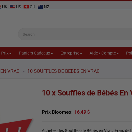
UK
US
CH
NZ
 Prix
Paniers Cadeaux
Entreprise
Aide / Compte
Pol
EN VRAC
10 SOUFFLES DE BEBES EN VRAC
>
10 x Souffles de Bébés En 
Prix Bloomex:
16,49 $
Achetez des Souffles de Bébés en Vrac. Frais de l