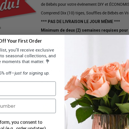
de Bébés pour votre événement DIY et ÉCONOMIS
Comprend Dix (10) tiges, Souffles de Bébés en Vr
*** PAS DE LIVRAISON LE JOUR MÊME ***
Minimum de deux (2) semaines requises pour
Veuillez appeler le 1-888-912-5666 pour confi
ff Your First Order
: les fleurs en vrac sont envoyées
Veuillez noter
ist, you'll receive exclusive
sous forme de bourgeon) et devront être préparée
 to seasonal collections, and
délicatement les feuilles ou les pétales disgracieu
e moments that matter. 💐
nécessaire avec les fleurs en vrac. Par exemple, l
enlevés, tandis que les marguerites Gerbera et l
15% off—
just for signing up.
2 pouces de coupe au bas de chaque tige. Veuillez 
arrangements floraux les plus durables et les plu
 form, you consent to
al (e.g., order updates)