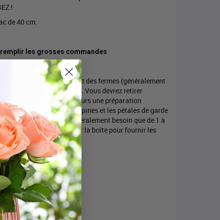
EZ !
ac de 40 cm.
 remplir les grosses commandes
rmer.
 dès leur arrivée, directement des fermes (généralement
s avant leurs présenations. Vous devrez retirer
x de vos fleurs. Il y a toujours une préparation
es Roses doivent avoir les épines et les pétales de garde
es Chrysanthèmes n'ont généralement besoin que de 1 à
suivre les instructions sur la boîte pour fournir les
s beaux.