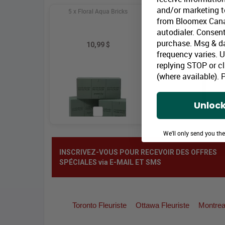
and/or marketing te
5 x Floral Aqua Bricks
25 Clear Water T
from Bloomex Cana
autodialer. Consent
purchase. Msg & d
10,99 $
8,25 $
frequency varies. 
replying STOP or cl
(where available).
P
Unlock
We'll only send you th
INSCRIVEZ-VOUS POUR RECEVOIR DES OFFRES
SPÉCIALES via E-MAIL ET SMS
Toronto Fleuriste
Ottawa Fleuriste
Montreal