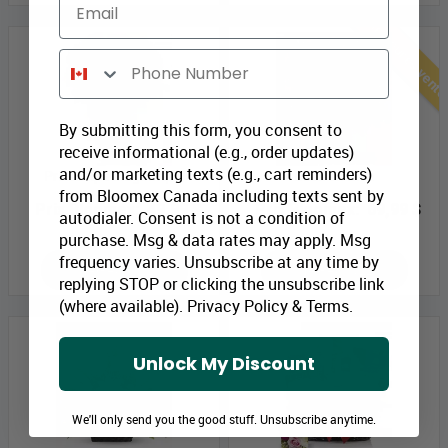
Email
Meilleures vent
Phone Number
By submitting this form, you consent to
receive informational (e.g., order updates)
and/or marketing texts (e.g., cart reminders)
Printemps magnifique
Beau en Bleu
from Bloomex Canada including texts sent by
Prix Bloomex:
49,99 $
Prix Bloomex:
69,99 $
autodialer. Consent is not a condition of
purchase. Msg & data rates may apply. Msg
frequency varies. Unsubscribe at any time by
MAGASINEZ
MAGASINEZ
replying STOP or clicking the unsubscribe link
(where available).
Privacy Policy
&
Terms
.
Unlock My Discount
We'll only send you the good stuff. Unsubscribe anytime.