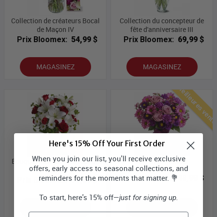
Collection de créateurs Bocal
Collection du concepteur de
de Maçon IV
fête d'anniversaire III
Prix Bloomex:
54,99 $
Prix Bloomex:
69,99 $
MAGASINEZ
MAGASINEZ
Meilleures vent
Here's 15% Off Your First Order
When you join our list, you'll receive exclusive
Bouquet Meilleur Vendeur de
Rire avec L'amour
offers, early access to seasonal collections, and
Valentin
reminders for the moments that matter. 💐
Prix Bloomex:
49,99 $
Prix Bloomex:
79,99 $
To start, here's 15% off—
just for signing up.
MAGASINEZ
MAGASINEZ