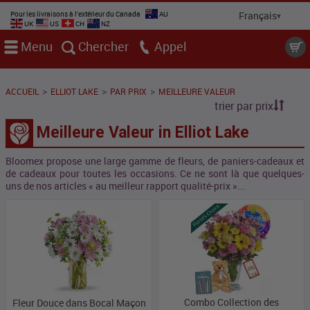
Pour les livraisons à l'extérieur du Canada
AU
UK
US
CH
NZ
Menu
Chercher
Appel
>
>
>
ACCUEIL
ELLIOT LAKE
PAR PRIX
MEILLEURE VALEUR
trier par prix
Meilleure Valeur in Elliot Lake
Bloomex propose une large gamme de fleurs, de paniers-cadeaux et
de cadeaux pour toutes les occasions. Ce ne sont là que quelques-
uns de nos articles « au meilleur rapport qualité-prix »...
Combo Collection des
Fleur Douce dans Bocal Maçon