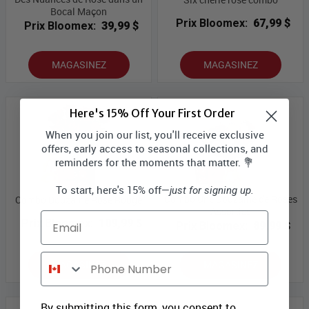
Bocal Maçon
Prix Bloomex:
67,99 $
Prix Bloomex:
39,99 $
MAGASINEZ
MAGASINEZ
Here's 15% Off Your First Order
When you join our list, you'll receive exclusive
offers, early access to seasonal collections, and
reminders for the moments that matter. 💐
To start, here's 15% off—
just for signing up.
Combo Une Douzaine de Roses
Combo Douzaine Rose Rouge
Assorties
Email
Prix Bloomex:
109,99 $
Prix Bloomex:
89,99 $
Phone Number
MAGASINEZ
MAGASINEZ
By submitting this form, you consent to