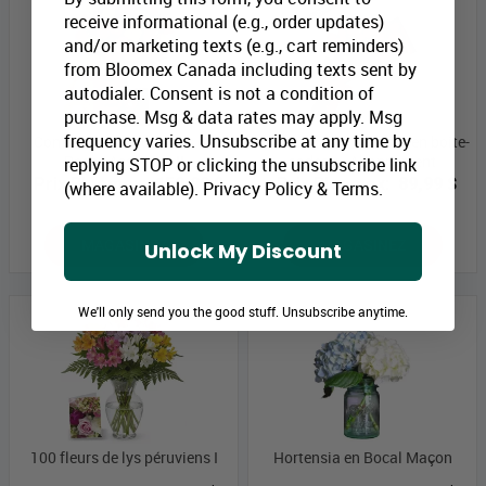
receive informational (e.g., order updates)
and/or marketing texts (e.g., cart reminders)
from Bloomex Canada including texts sent by
autodialer. Consent is not a condition of
purchase. Msg & data rates may apply. Msg
frequency varies. Unsubscribe at any time by
Combo Deux Douzaines de
Une douzaine de roses en boîte-
Roses Assorties II
cadeau - Abonnement
replying STOP or clicking the unsubscribe link
Prix Bloomex:
159,99 $
Prix Bloomex:
89,99 $
(where available).
Privacy Policy
&
Terms
.
MAGASINEZ
MAGASINEZ
Unlock My Discount
We'll only send you the good stuff. Unsubscribe anytime.
100 fleurs de lys péruviens I
Hortensia en Bocal Maçon