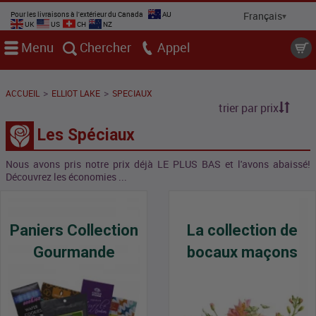
Pour les livraisons à l'extérieur du Canada
AU
UK
US
CH
NZ
Menu
Chercher
Appel
>
>
ACCUEIL
ELLIOT LAKE
SPECIAUX
trier par prix
Les Spéciaux
Nous avons pris notre prix déjà LE PLUS BAS et l'avons abaissé!
Découvrez les économies ...
Paniers Collection
La collection de
Gourmande
bocaux maçons