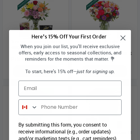
Here's 15% Off Your First Order
Bouquet de luxe - choix du
Collection du créateur
When you join our list, you'll receive exclusive
designer avec vase, carte et
d'anniversaire I
offers, early access to seasonal collections, and
truffes
Prix Bloomex:
43,99 $
reminders for the moments that matter. 💐
Prix Bloomex:
69,99 $
To start, here's 15% off—
MAGASINEZ
MAGASINEZ
just for signing up.
Email
Phone Number
By submitting this form, you consent to
receive informational (e.g., order updates)
Collection du Concepteur II
Collection du Concepteur III
and/or marketing texts (e.g., cart reminders)