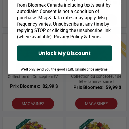
Prix Bloomex:
79,99 $
Prix Bloomex:
80,99 $
from Bloomex Canada including texts sent by
autodialer. Consent is not a condition of
purchase. Msg & data rates may apply. Msg
MAGASINEZ
MAGASINEZ
frequency varies. Unsubscribe at any time by
replying STOP or clicking the unsubscribe link
Meilleures vent
(where available).
Privacy Policy
&
Terms
.
Unlock My Discount
We'll only send you the good stuff. Unsubscribe anytime.
Collection du concepteur de
Collection du Concepteur IV
fête d'anniversaire I
Prix Bloomex:
82,99 $
Prix Bloomex:
59,99 $
MAGASINEZ
MAGASINEZ