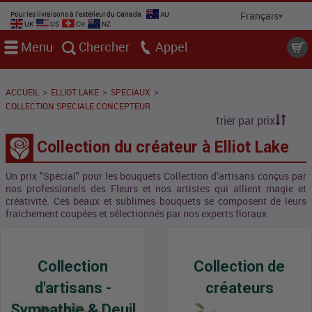
Pour les livraisons à l'extérieur du Canada
AU
UK
US
CH
NZ
Menu
Chercher
Appel
>
>
>
ACCUEIL
ELLIOT LAKE
SPECIAUX
COLLECTION SPECIALE CONCEPTEUR
trier par prix
Collection du créateur à Elliot Lake
Un prix "Spécial" pour les bouquets Collection d’artisans conçus par
nos professionels des Fleurs et nos artistes qui allient magie et
créativité. Ces beaux et sublimes bouquets se composent de leurs
fraichement coupées et sélectionnés par nos experts floraux.
Collection
Collection de
d'artisans -
créateurs
Sympathie & Deuil