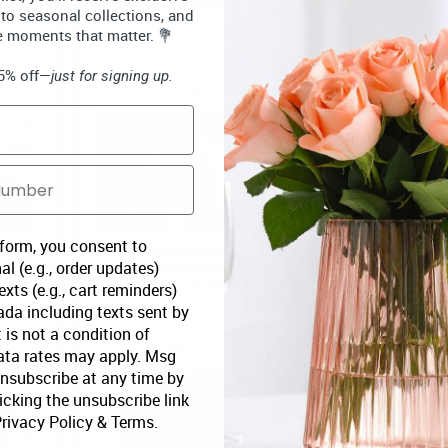
 to seasonal collections, and
Carte
Nounours d'amour
Ourson en peluche
e moments that matter. 💐
15% off—
just for signing up.
16,99 $
10,99 $
 form, you consent to
al (e.g., order updates)
carte
Carte de fête des Mères
Vin Rouge Truffes-Car
xts (e.g., cart reminders)
da including texts sent by
 is not a condition of
5,99 $
32,99 $
ata rates may apply. Msg
Unsubscribe at any time by
icking the unsubscribe link
rivacy Policy
&
Terms
.