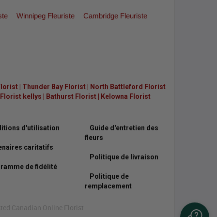
ste
Winnipeg Fleuriste
Cambridge Fleuriste
lorist
|
Thunder Bay Florist
|
North Battleford Florist
lorist kellys
|
Bathurst Florist
|
Kelowna Florist
tions d'utilisation
Guide d'entretien des
fleurs
naires caritatifs
Politique de livraison
ramme de fidélité
Politique de
remplacement
sted Canadian Online Florist