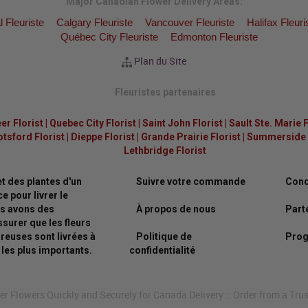
Major Canadian Flower Delivery Areas:
 Fleuriste
Calgary Fleuriste
Vancouver Fleuriste
Halifax Fleuri
Québec City Fleuriste
Edmonton Fleuriste
Plan du Site
Fleuristes partenaires
er Florist
|
Quebec City Florist
|
Saint John Florist
|
Sault Ste. Marie F
tsford Florist
|
Dieppe Florist
|
Grande Prairie Florist
|
Summerside F
Lethbridge Florist
t des plantes d'un
Suivre votre commande
Condi
e pour livrer le
ous avons des
À propos de nous
Parte
surer que les fleurs
ureuses sont livrées à
Politique de
Prog
les plus importants.
confidentialité
 Flowers Quickly and Securely for Canada Delivery :: Order from a Tru