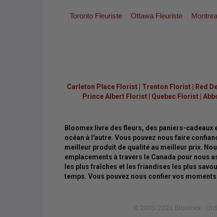
Toronto Fleuriste
Ottawa Fleuriste
Montreal
Carleton Place Florist
|
Trenton Florist
|
Red De
Prince Albert Florist
|
Quebec Florist
|
Abbo
Bloomex livre des fleurs, des paniers-cadeaux e
océan à l'autre. Vous pouvez nous faire confianc
meilleur produit de qualité au meilleur prix. N
emplacements à travers le Canada pour nous as
les plus fraîches et les friandises les plus savo
temps. Vous pouvez nous confier vos moments 
© 2005-2026 Bloomex - Order