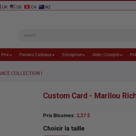
UK
US
CH
NZ
 Prix
Paniers Cadeaux
Entreprise
Aide / Compte
Pol
NCE COLLECTION I
Custom Card - Marilou Ric
Prix Bloomex:
2,37 $
Choisir la taille