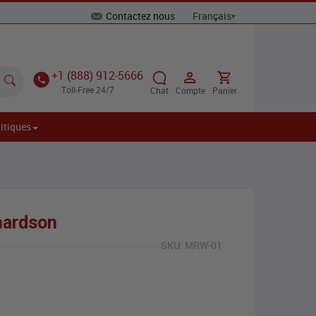
Contactez nous
+1 (888) 912-5666
Toll-Free 24/7
Chat
Compte
Panier
itiques
hardson
SKU:
MRW-01