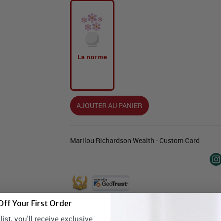
La norme
AJOUTER AU PANIER
Marilou Richardson Wealth - Custom Card
ff Your First Order
ist, you'll receive exclusive