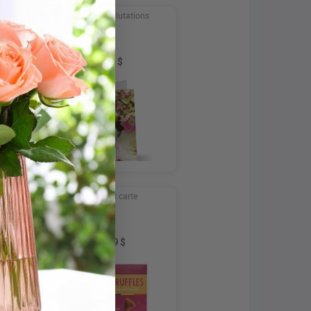
Cartes de salutations
5,99 $
te
Truffes et carte
10,99 $