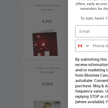
offers, early access
Carte d'amour pleine
Vin Blanc Truffes-
reminders for th
grandeur
To start, here's 
5,99 $
32,99 $
Email
Phone Number
By submitting this
receive information
Truffes au chocolat
Ours en peluche et 
and/or marketing te
floconnées
spéciale
from Bloomex Cana
autodialer. Consent
14,99 $
14,99 $
purchase. Msg & d
frequency varies. 
replying STOP or cl
(where available).
P