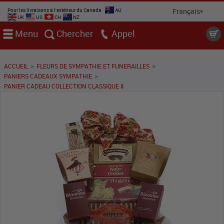
Pour les livraisons à l'extérieur du Canada
AU
UK
US
CH
NZ
Menu
Chercher
Appel
>
>
ACCUEIL
FLEURS DE SYMPATHIE ET FUNERAILLES
>
PANIERS CADEAUX SYMPATHIE
PANIER CADEAU COLLECTION CLASSIQUE II