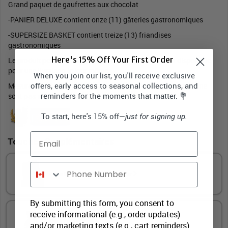
Grand paquet de gaufrettes aux chocolat
-PANIER DELUXE contient onze (11) gâteries gastronomiques
-SUPERSIZE BASKET contient treize (13) friandises
gastronomiques
Here's 15% Off Your First Order
Le produit peut ne pas apparaître selon l'image - Non disponible
pour une livraison le jour même
When you join our list, you'll receive exclusive
offers, early access to seasonal collections, and
Mesure Appr 11"Wx14"H *les aiguilles et fleurs dans l'image ne
reminders for the moments that matter. 💐
sont pas incluent*
To start, here's 15% off—
just for signing up.
Email
Touches Supplémentaires
Phone Number
Carte De Vœux Pleine Grandeur
By submitting this form, you consent to
receive informational (e.g., order updates)
Ours en peluche
and/or marketing texts (e.g., cart reminders)