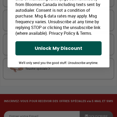
from Bloomex Canada including texts sent by
autodialer. Consent is not a condition of
purchase. Msg & data rates may apply. Msg
frequency varies. Unsubscribe at any time by
Ballon à thème coloré
replying STOP or clicking the unsubscribe link
(where available).
Privacy Policy
&
Terms
.
Vin et de la bière premium
Unlock My Discount
We'll only send you the good stuff. Unsubscribe anytime.
Touche spéciale
INSCRIVEZ-VOUS POUR RECEVOIR DES OFFRES SPÉCIALES via E-MAIL ET SMS
SOUSCRIRE