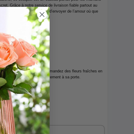
cret. Grâce à notre service de livraison fiable partout au
le lendemain — il est facile d’envoyer de l’amour où que
avers le Canada
le, blush et ivoire
e « Bonne fête des Mères »
gant et rempli d’émotion. Commandez des fleurs fraîches en
faites livrer du bonheur directement à sa porte.