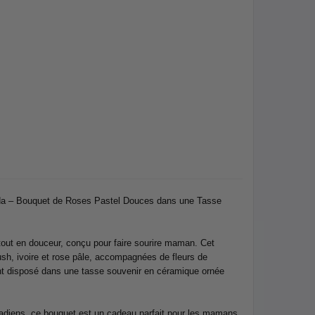
ada – Bouquet de Roses Pastel Douces dans une Tasse
out en douceur, conçu pour faire sourire maman. Cet
sh, ivoire et rose pâle, accompagnées de fleurs de
ent disposé dans une tasse souvenir en céramique ornée
nadiens, ce bouquet est un cadeau parfait pour les mamans