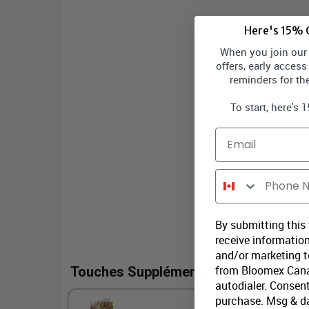
Here's 15% O
When you join our l
offers, early access
reminders for th
To start, here's 
Email
Phone Number
By submitting this
receive information
and/or marketing te
from Bloomex Cana
Touches Supplémentaires
autodialer. Consent
purchase. Msg & d