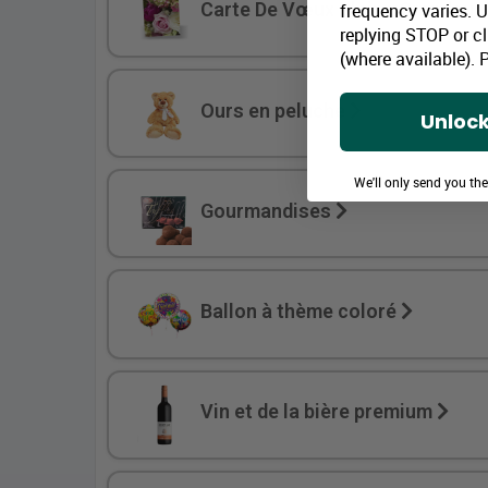
Carte De Vœux Pleine Grandeur
frequency varies. 
replying STOP or cl
(where available).
P
Ours en peluche
Unlock
We'll only send you th
Gourmandises
Ballon à thème coloré
Vin et de la bière premium