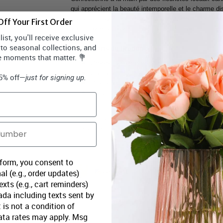
qui apprécient la beauté intemporelle et le charme dis
Canada — avec options de livraison le jour même ou 
ff Your First Order
vous soyez au pays.
ist, you'll receive exclusive
 to seasonal collections, and
Points Forts du Produit :
e moments that matter. 💐
Créé et livré par des fleuristes locaux à tr
Comprend des roses pastel aux tons de rose pâ
15% off—
just for signing up.
Présenté dans une tasse souvenir réutilisabl
Livraison disponible partout au Canada
Offrez un cadeau de la Fête des Mères à la fois élé
ligne auprès de fleuristes canadiens de confiance et 
 form, you consent to
al (e.g., order updates)
xts (e.g., cart reminders)
da including texts sent by
 is not a condition of
ata rates may apply. Msg