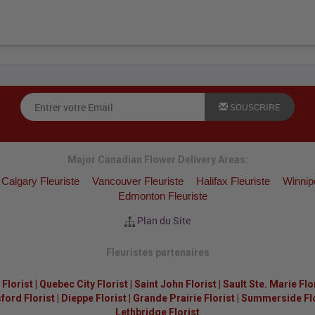
SOUSCRIRE
Major Canadian Flower Delivery Areas:
Calgary Fleuriste
Vancouver Fleuriste
Halifax Fleuriste
Winnip
Edmonton Fleuriste
Plan du Site
Fleuristes partenaires
Florist
|
Quebec City Florist
|
Saint John Florist
|
Sault Ste. Marie Flo
ford Florist
|
Dieppe Florist
|
Grande Prairie Florist
|
Summerside Flor
Lethbridge Florist