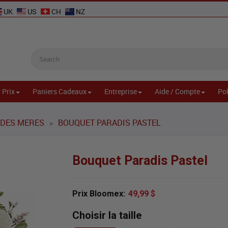
UK
US
CH
NZ
 Prix
Paniers Cadeaux
Entreprise
Aide / Compte
Pol
 DES MERES
BOUQUET PARADIS PASTEL
>
Bouquet Paradis Pastel
Prix Bloomex:
49,99 $
Choisir la taille