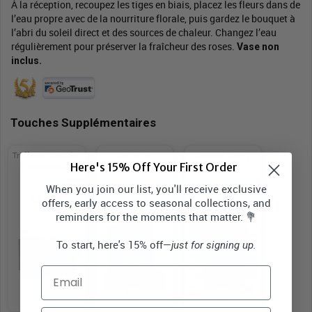
À la réception, recoupez les tiges en biais, placez les fleurs dans de
l’eau propre avec de la nourriture florale, puis gardez le bouquet à
l’abri du soleil direct et des sources de chaleur. Changez l’eau
régulièrement pour préserver la fraîcheur des roses.
Vase non
inclus.
Touches Supplémentaires
Truffes au chocolat
Cartes de
Bonbons Cherry
Here's 15% Off Your First Order
floconnées
salutations
Lips
When you join our list, you'll receive exclusive
offers, early access to seasonal collections, and
14,99 $
5,99 $
9,99 $
reminders for the moments that matter. 💐
To start, here's 15% off—
just for signing up.
Email