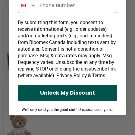
Phone Number
Carte de fête des
Vin Blanc Truffes-
Truffes et carte
Mères
Carte
By submitting this form, you consent to
receive informational (e.g., order updates)
5,99 $
32,99 $
10,99 $
and/or marketing texts (e.g., cart reminders)
from Bloomex Canada including texts sent by
autodialer. Consent is not a condition of
purchase. Msg & data rates may apply. Msg
frequency varies. Unsubscribe at any time by
replying STOP or clicking the unsubscribe link
(where available).
Privacy Policy
&
Terms
.
gros ours en
Unlock My Discount
peluche
29,99 $
We'll only send you the good stuff. Unsubscribe anytime.