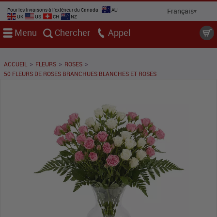
Pour les livraisons à l'extérieur du Canada
AU
UK
US
CH
NZ
Menu
Chercher
Appel
>
>
>
ACCUEIL
FLEURS
ROSES
50 FLEURS DE ROSES BRANCHUES BLANCHES ET ROSES