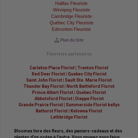
Halifax Fleuriste
Winnipeg Fleuriste
Cambridge Fleuriste
Québec City Fleuriste
Edmonton Fleuriste
Plan du Site
Fleuristes partenaires
Carleton Place Florist
|
Trenton Florist
Red Deer Florist
|
Quebec City Florist
Saint John Florist
|
Sault Ste. Marie Florist
Thunder Bay Florist
|
North Battleford Florist
Prince Albert Florist
|
Quebec Florist
Abbotsford Florist
|
Dieppe Florist
Grande Prairie Florist
|
Summerside Florist kellys
Bathurst Florist
|
Kelowna Florist
Lethbridge Florist
Bloomex livre des fleurs, des paniers-cadeaux et des
plantes d'un océan à l'autre. Vous pouvez nous faire