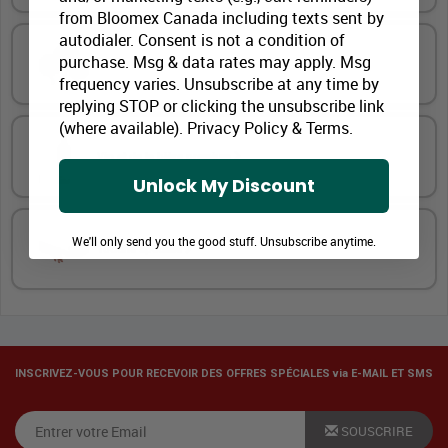
from Bloomex Canada including texts sent by
autodialer. Consent is not a condition of
purchase. Msg & data rates may apply. Msg
Ballon à thème coloré
frequency varies. Unsubscribe at any time by
replying STOP or clicking the unsubscribe link
(where available).
Privacy Policy
&
Terms
.
Vin et de la bière premium
Unlock My Discount
We'll only send you the good stuff. Unsubscribe anytime.
Touche spéciale
INSCRIVEZ-VOUS POUR RECEVOIR DES OFFRES SPÉCIALES via E-MAIL ET SMS
SOUSCRIRE