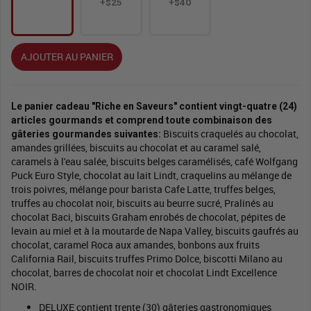
+$25
+$40
AJOUTER AU PANIER
Le panier cadeau "Riche en Saveurs" contient vingt-quatre (24)
articles gourmands et comprend toute combinaison des
Biscuits craquelés au chocolat,
gâteries gourmandes suivantes:
amandes grillées, biscuits au chocolat et au caramel salé,
caramels à l'eau salée, biscuits belges caramélisés, café Wolfgang
Puck Euro Style, chocolat au lait Lindt, craquelins au mélange de
trois poivres, mélange pour barista Cafe Latte, truffes belges,
truffes au chocolat noir, biscuits au beurre sucré, Pralinés au
chocolat Baci, biscuits Graham enrobés de chocolat, pépites de
levain au miel et à la moutarde de Napa Valley, biscuits gaufrés au
chocolat, caramel Roca aux amandes, bonbons aux fruits
California Rail, biscuits truffes Primo Dolce, biscotti Milano au
chocolat, barres de chocolat noir et chocolat Lindt Excellence
NOIR.
DELUXE contient trente (30) gâteries gastronomiques