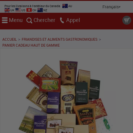
Pour les livraisons à l'extérieur du Canada
AU
UK
US
CH
NZ
Menu
Chercher
Appel
>
>
ACCUEIL
FRIANDISES ET ALIMENTS GASTRONOMIQUES
PANIER CADEAU HAUT DE GAMME