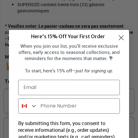
SUPERSIZE contient trente trois (33) gâteries
gastronomiques
* Veuillez noter: Le panier-cadeau ne sera pas exactement
comme indiqué - Non disponible pour la livraison le jour même
Here's 15% Off Your First Order
- Doit être commandé avant 16h00 heure locale pour la
livraison le lendemain.
When you join our list, you'll receive exclusive
offers, early access to seasonal collections, and
Mesures Appr 8 "Wx10" H
reminders for the moments that matter. 💐
To start, here's 15% off—
just for signing up.
Touches Supplémentaires
Email
Phone Number
Carte De Vœux Pleine Grandeur
By submitting this form, you consent to
receive informational (e.g., order updates)
Ours en peluche
and/or marketing texts (e.g., cart reminders)