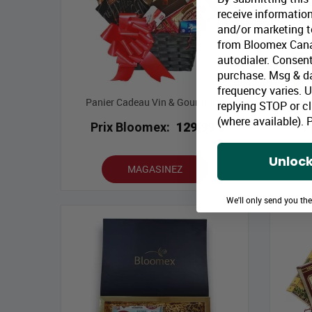
receive information
and/or marketing te
from Bloomex Cana
autodialer. Consent
purchase. Msg & d
frequency varies. 
Panier Cadeau Vin & Gourmand
Boîte
replying STOP or cl
(where available).
P
Prix Bloomex:
129,99 $
P
Unlock
MAGASINEZ
We'll only send you th