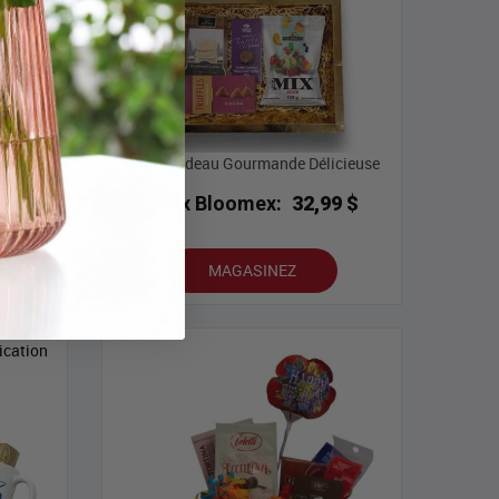
et Vin
Boîte-Cadeau Gourmande Délicieuse
Prix Bloomex:
32,99 $
9 $
MAGASINEZ
ication