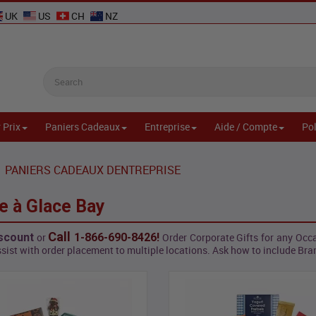
UK
US
CH
NZ
 Prix
Paniers Cadeaux
Entreprise
Aide / Compte
Pol
PANIERS CADEAUX DENTREPRISE
e à Glace Bay
Call
scount
or
1-866-690-8426!
Order Corporate Gifts for any Occa
sist with order placement to multiple locations. Ask how to include Bra