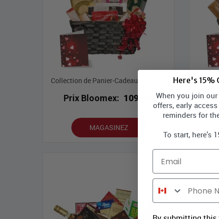
Here's 15% O
Collection de Panier-Cadeaux Lindt IV
When you join our l
Prix Bloomex:
109,99 $
P
offers, early access
reminders for th
MAGASINEZ
To start, here's 
Email
Phone Number
By submitting this