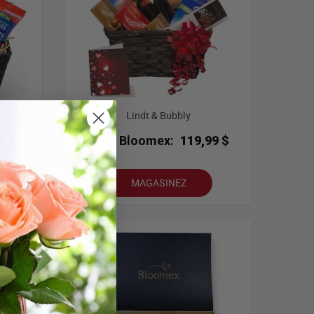
ages
Lindt & Bubbly
9 $
Prix Bloomex:
119,99 $
MAGASINEZ