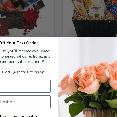
ff Your First Order
Lindt & Vin Rouge
Panier Vins Blancs & From
ist, you'll receive exclusive
rix Bloomex:
142,99 $
Prix Bloomex:
89,9
 to seasonal collections, and
e moments that matter. 💐
MAGASINEZ
MAGASINEZ
15% off—
just for signing up.
 form, you consent to