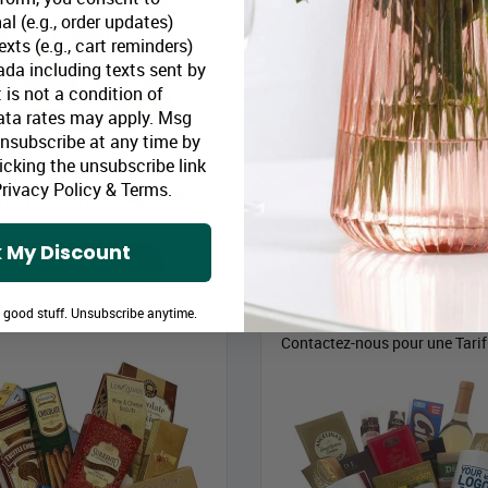
al (e.g., order updates)
xts (e.g., cart reminders)
da including texts sent by
 is not a condition of
ata rates may apply. Msg
Unsubscribe at any time by
Boîte Cadeau Fruits, Fromage 
 Cadeau Fromage & Craquelins
icking the unsubscribe link
Blanc
rivacy Policy
&
Terms
.
rix Bloomex:
54,99 $
Prix Bloomex:
89,9
 My Discount
MAGASINEZ
MAGASINEZ
e good stuff. Unsubscribe anytime.
Contactez-nous pour une Tarif