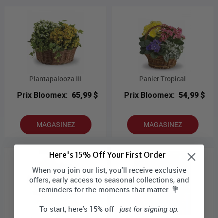
Plantapalooza III
Panier Tropical
Prix Bloomex:
65,99 $
Prix Bloomex:
54,99 $
MAGASINEZ
MAGASINEZ
Here's 15% Off Your First Order
When you join our list, you'll receive exclusive
offers, early access to seasonal collections, and
reminders for the moments that matter. 💐
To start, here's 15% off—
just for signing up.