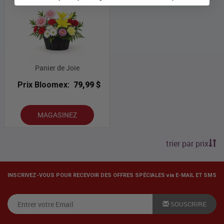
Panier de Joie
Prix Bloomex:
79,99 $
MAGASINEZ
trier par prix
INSCRIVEZ-VOUS POUR RECEVOIR DES OFFRES SPÉCIALES via E-MAIL ET SMS
SOUSCRIRE