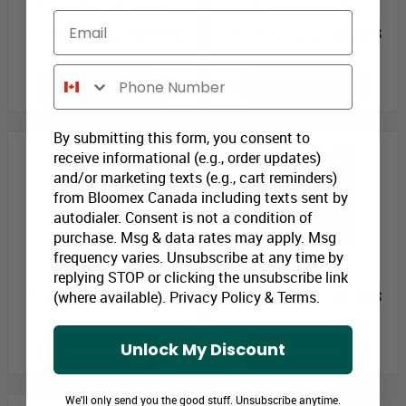
Kalanchoe florissante
Plantapalooza I
Email
Prix Bloomex:
38,99 $
Prix Bloomex:
39,99 $
Phone Number
MAGASINEZ
MAGASINEZ
By submitting this form, you consent to
receive informational (e.g., order updates)
and/or marketing texts (e.g., cart reminders)
from Bloomex Canada including texts sent by
autodialer. Consent is not a condition of
purchase. Msg & data rates may apply. Msg
frequency varies. Unsubscribe at any time by
Panier florissant jaune
Jardin coloré
replying STOP or clicking the unsubscribe link
(where available).
Privacy Policy
&
Terms
.
Prix Bloomex:
64,99 $
Prix Bloomex:
69,99 $
Unlock My Discount
MAGASINEZ
MAGASINEZ
We'll only send you the good stuff. Unsubscribe anytime.