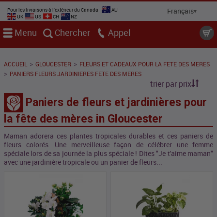
Pour les livraisons à l'extérieur du Canada
AU
UK
US
CH
NZ
Menu
Chercher
Appel
>
>
ACCUEIL
GLOUCESTER
FLEURS ET CADEAUX POUR LA FETE DES MERES
>
PANIERS FLEURS JARDINIERES FETE DES MERES
trier par prix
Paniers de fleurs et jardinières pour
la fête des mères in Gloucester
Maman adorera ces plantes tropicales durables et ces paniers de
fleurs colorés. Une merveilleuse façon de célébrer une femme
spéciale lors de sa journée la plus spéciale ! Dites "Je t'aime maman"
avec une jardinière tropicale ou un panier de fleurs...