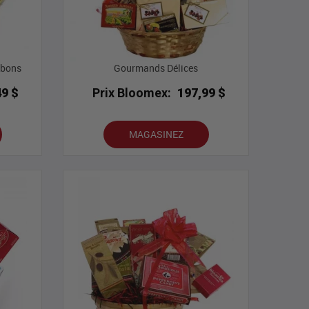
nbons
Gourmands Délices
49 $
Prix Bloomex:
197,99 $
MAGASINEZ