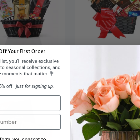
ons des Fêtes Traditionel II
Panier Cadeau Vin & Gour
ff Your First Order
rix Bloomex:
56,99 $
Prix Bloomex:
129,
ist, you'll receive exclusive
 to seasonal collections, and
e moments that matter. 💐
MAGASINEZ
MAGASINEZ
15% off—
just for signing up.
 form, you consent to