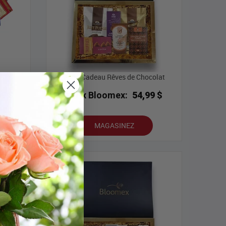
mand
Boîte Cadeau Rêves de Chocolat
99 $
Prix Bloomex:
54,99 $
MAGASINEZ