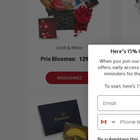
Lindt & White
Sai
Here's 15% O
Prix Bloomex:
129,99 $
P
When you join our l
offers, early access
reminders for th
MAGASINEZ
To start, here's 
Email
Phone Number
By submitting this