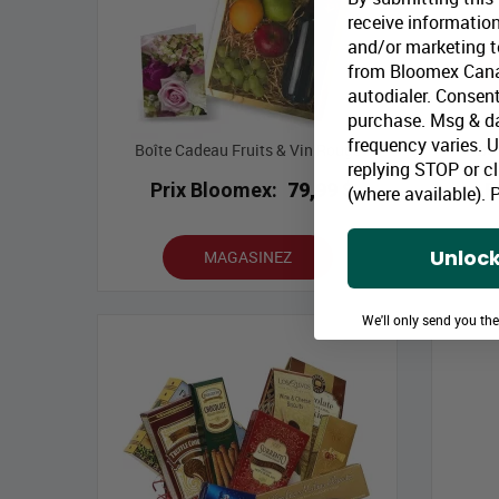
receive information
and/or marketing te
from Bloomex Cana
autodialer. Consent
purchase. Msg & d
frequency varies. 
Boîte Cadeau Fruits & Vin Rouge
Boî
replying STOP or cl
Prix Bloomex:
79,99 $
P
(where available).
P
Unlock
MAGASINEZ
We'll only send you th