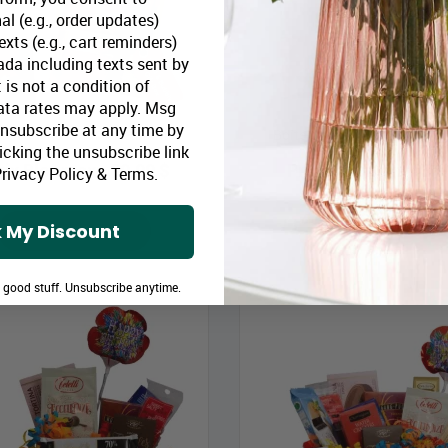
al (e.g., order updates)
xts (e.g., cart reminders)
da including texts sent by
 is not a condition of
ata rates may apply. Msg
Unsubscribe at any time by
te-cadeau Lindt & Pétillant
Boîte-Cadeau Échantillons 
icking the unsubscribe link
rix Bloomex:
89,99 $
Prix Bloomex:
45,9
rivacy Policy
&
Terms
.
 My Discount
MAGASINEZ
MAGASINEZ
e good stuff. Unsubscribe anytime.