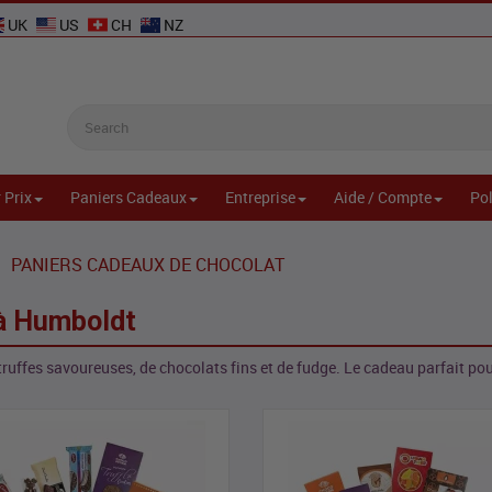
UK
US
CH
NZ
 Prix
Paniers Cadeaux
Entreprise
Aide / Compte
Pol
PANIERS CADEAUX DE CHOCOLAT
 à Humboldt
ruffes savoureuses, de chocolats fins et de fudge. Le cadeau parfait po