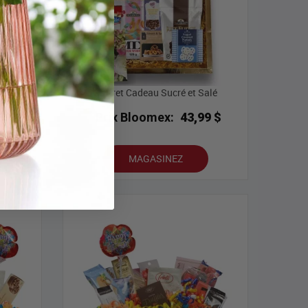
Lindt
Coffret Cadeau Sucré et Salé
9 $
Prix Bloomex:
43,99 $
MAGASINEZ