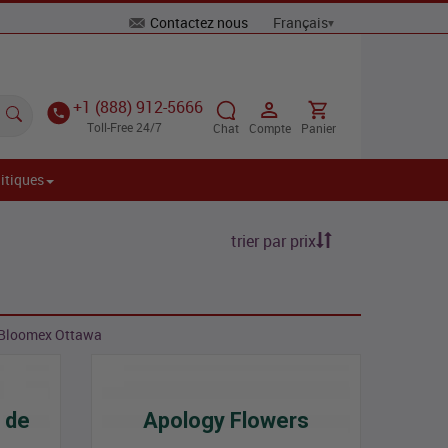
Contactez nous
+1 (888) 912-5666
Toll-Free 24/7
Chat
Compte
Panier
itiques
trier par prix
de Bloomex Ottawa
 de
Apology Flowers