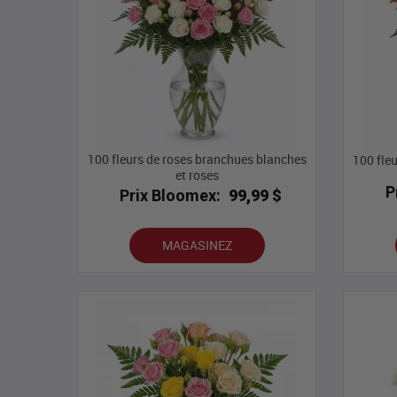
100 fleurs de roses branchues blanches
100 fle
et roses
P
Prix Bloomex:
99,99 $
MAGASINEZ