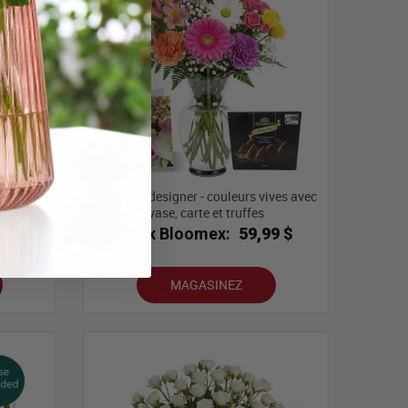
Choix du designer - couleurs vives avec
vase
vase, carte et truffes
9 $
Prix Bloomex:
59,99 $
MAGASINEZ