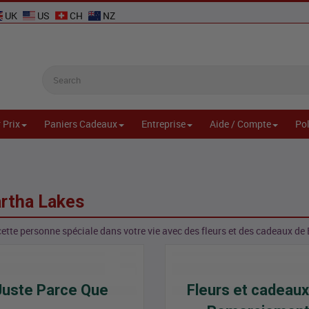
UK
US
CH
NZ
 Prix
Paniers Cadeaux
Entreprise
Aide / Compte
Pol
artha Lakes
cette personne spéciale dans votre vie avec des fleurs et des cadeaux 
Juste Parce Que
Fleurs et cadeaux