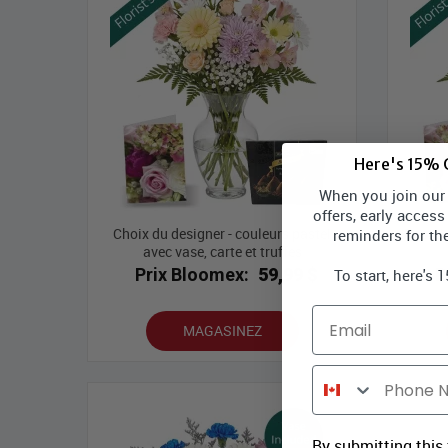
Here's 15% O
When you join our l
offers, early access
Choix du designer - couleurs pastel
Pastel
reminders for th
avec vase, carte et truffes
Prix Bloomex:
59,99 $
P
To start, here's 
Email
MAGASINEZ
Phone Number
By submitting this