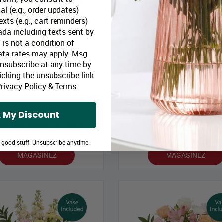
al (e.g., order updates)
xts (e.g., cart reminders)
da including texts sent by
 is not a condition of
ata rates may apply. Msg
Unsubscribe at any time by
icking the unsubscribe link
rivacy Policy
&
Terms
.
et Green with Envy avec vase
Bouquet Cherry Bomb avec 
 My Discount
rix Bloomex:
82,99 $
Prix Bloomex:
94,9
e good stuff. Unsubscribe anytime.
MAGASINEZ
MAGASINEZ