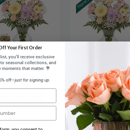
ff Your First Order
ist, you'll receive exclusive
 to seasonal collections, and
 Colours Designer’s Choice with
Choix du designer - couleurs 
e moments that matter. 💐
Vase & Card
avec vase
rix Bloomex:
55,99 $
Prix Bloomex:
54,9
15% off—
just for signing up.
MAGASINEZ
MAGASINEZ
 form, you consent to