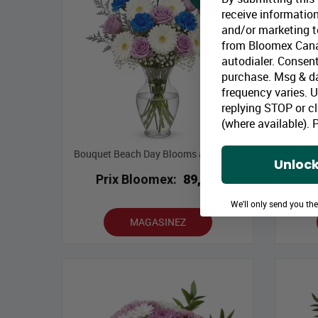
receive information
and/or marketing te
from Bloomex Cana
autodialer. Consent
purchase. Msg & d
frequency varies. 
replying STOP or cl
(where available).
P
Bouquet Beach Day Blooms avec vase
Bouqu
Unlock
Prix Bloomex:
89,99 $
P
We'll only send you th
MAGASINEZ