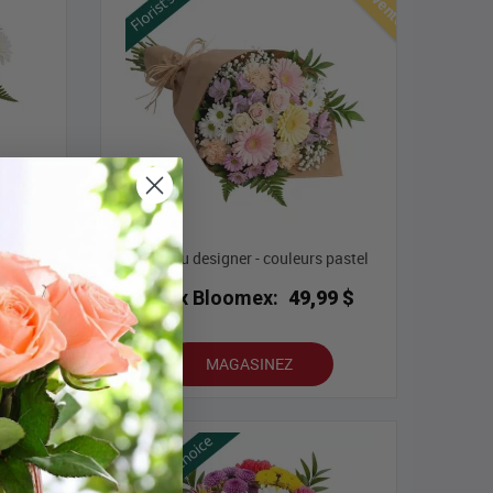
pastel
Choix du designer - couleurs pastel
Prix Bloomex:
49,99 $
9 $
MAGASINEZ