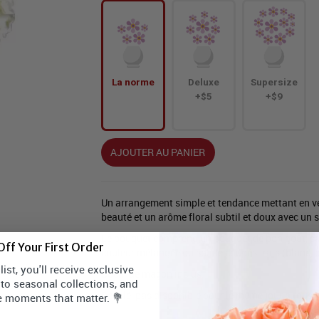
La norme
Deluxe
Supersize
+$5
+$9
AJOUTER AU PANIER
Un arrangement simple et tendance mettant en ved
beauté et un arôme floral subtil et doux avec un 
Le bouquet comprend un bouquet de bon goût, sa
ff Your First Order
couleur mélangée ou solide coupés frais (blanc, bl
ist, you'll receive exclusive
Bocal de maçon inclus.
 to seasonal collections, and
Désolé, pas disponible pour le même jour à tous 
e moments that matter. 💐