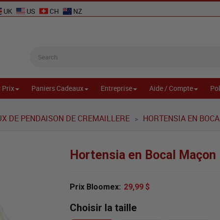
UK
US
CH
NZ
 Prix
Paniers Cadeaux
Entreprise
Aide / Compte
Pol
UX DE PENDAISON DE CREMAILLERE
HORTENSIA EN BOC
>
Hortensia en Bocal Maçon
Prix Bloomex:
29,99 $
Choisir la taille