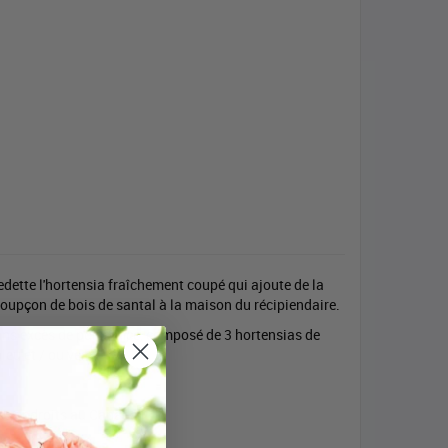
ette l'hortensia fraîchement coupé qui ajoute de la
soupçon de bois de santal à la maison du récipiendaire.
ns excès de puissance, composé de 3 hortensias de
eu et / ou vert).
les endroits au Canada.