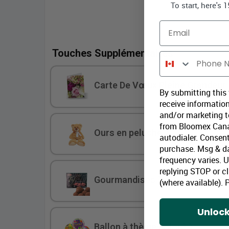
To start, here's 
Email
Touches Supplémentaires
Phone Number
Carte De Vœux Pleine Grandeur
By submitting this
receive information
and/or marketing te
from Bloomex Cana
Ours en peluche
autodialer. Consent
purchase. Msg & d
frequency varies. 
replying STOP or cl
Gourmandises
(where available).
P
Unlock
Ballon à thème coloré