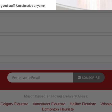
e good stuff. Unsubscribe anytime.
SOUSCRIRE
Major Canadian Flower Delivery Areas:
Calgary Fleuriste
Vancouver Fleuriste
Halifax Fleuriste
Winnip
Edmonton Fleuriste