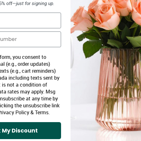
15% off—
just for signing up.
 form, you consent to
al (e.g., order updates)
xts (e.g., cart reminders)
da including texts sent by
 is not a condition of
ata rates may apply. Msg
Unsubscribe at any time by
icking the unsubscribe link
rivacy Policy
&
Terms
.
 My Discount