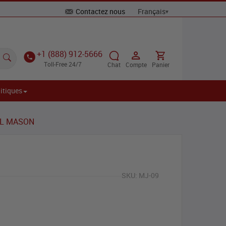
Contactez nous
+1 (888) 912-5666
Toll-Free 24/7
Chat
Compte
Panier
itiques
AL MASON
SKU:
MJ-09