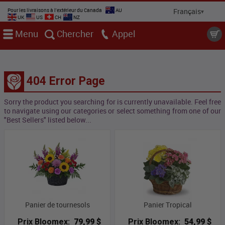
Pour les livraisons à l'extérieur du Canada
AU
UK
US
CH
NZ
Menu
Chercher
Appel
404 Error Page
Sorry the product you searching for is currently unavailable. Feel free
to navigate using our categories or select something from one of our
"Best Sellers" listed below...
Panier de tournesols
Panier Tropical
Prix Bloomex:
79,99 $
Prix Bloomex:
54,99 $