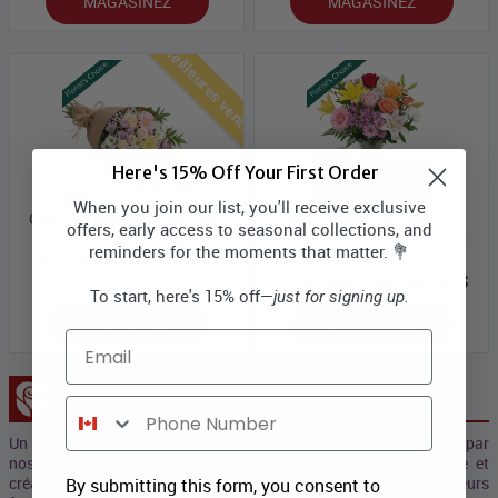
MAGASINEZ
MAGASINEZ
Meilleures ventes
Here's 15% Off Your First Order
When you join our list, you'll receive exclusive
Choix du designer - couleurs
Bouquet de luxe - choix du
offers, early access to seasonal collections, and
pastel
designer avec vase, carte et
reminders for the moments that matter. 💐
truffes
Prix Bloomex:
49,99 $
Prix Bloomex:
69,99 $
To start, here's 15% off—
just for signing up.
MAGASINEZ
MAGASINEZ
Email
Collection Concepteur
Phone Number
Un prix "Spécial" pour les bouquets Collection d’artisans conçus par
nos professionels des Fleurs et nos artistes qui allient magie et
créativité. Ces beaux et sublimes bouquets se composent de leurs
By submitting this form, you consent to