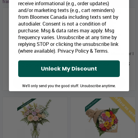
fraichement coupées et sélectionnés par nos experts floraux.
receive informational (e.g., order updates)
and/or marketing texts (e.g., cart reminders)
from Bloomex Canada including texts sent by
autodialer. Consent is not a condition of
purchase. Msg & data rates may apply. Msg
frequency varies. Unsubscribe at any time by
replying STOP or clicking the unsubscribe link
(where available).
Privacy Policy
&
Terms
.
Mothers Day Bunches
Designer Collection Mason Jar I
Collection IV
Prix Bloomex:
34,99 $
Prix Bloomex:
69,99 $
Unlock My Discount
MAGASINEZ
MAGASINEZ
We'll only send you the good stuff. Unsubscribe anytime.
Meilleures vent