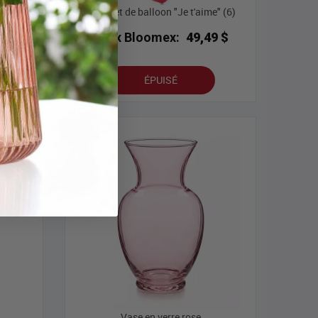
Bouquet de balloon "Je t'aime" (6)
9 $
Prix Bloomex:
49,49 $
ÉPUISÉ
lleures ventes
Vase en verre rose