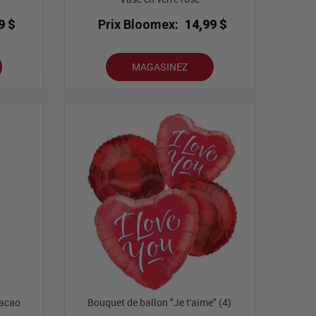
9 $
Prix Bloomex:
14,99 $
MAGASINEZ
Cacao
Bouquet de ballon "Je t'aime" (4)