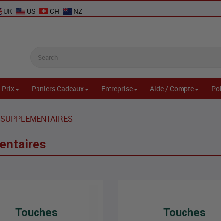
UK
US
CH
NZ
 Prix
Paniers Cadeaux
Entreprise
Aide / Compte
Pol
 SUPPLEMENTAIRES
entaires
Touches
Touches