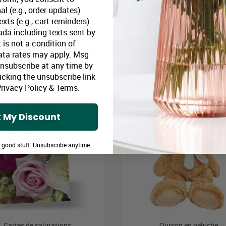
s au chocolat noir saupoudrées
Bonbons Cherry Lips
al (e.g., order updates)
de cacao
xts (e.g., cart reminders)
Prix Bloomex:
9,9
rix Bloomex:
14,99 $
da including texts sent by
 is not a condition of
ata rates may apply. Msg
MAGASINEZ
MAGASINEZ
Unsubscribe at any time by
icking the unsubscribe link
Meilleures ventes
Mei
rivacy Policy
&
Terms
.
 My Discount
e good stuff. Unsubscribe anytime.
Cartes de salutations
Ourson en peluche