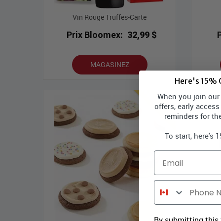
Vin Rouge Truffes-Carte
Prix Bloomex:
32,99 $
MAGASINEZ
Here's 15% O
Meilleures ventes
When you join our l
offers, early access
reminders for th
To start, here's 
Email
Phone Number
By submitting this