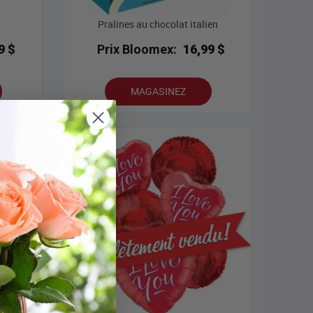
Pralines au chocolat italien
9 $
Prix Bloomex:
16,99 $
MAGASINEZ