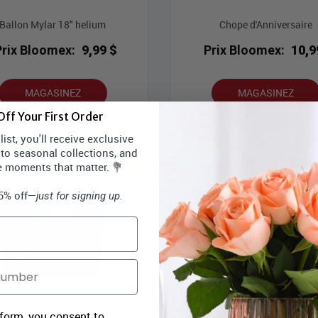
Ballon Mylar 18" helium
Chope d'Anniversaire
Prix Bloomex:
9,99 $
Prix Bloomex:
10,9
MAGASINEZ
MAGASINEZ
ff Your First Order
Meilleures ventes
ist, you'll receive exclusive
 to seasonal collections, and
e moments that matter. 💐
15% off—
just for signing up.
 form, you consent to