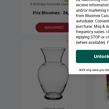
Truffe
8 Birthday Gourmet Cookie Box
receive information
and/or marketing te
Prix Bloomex:
24,99 $
P
from Bloomex Cana
autodialer. Consent
purchase. Msg & d
MAGASINEZ
frequency varies. 
replying STOP or cl
Meilleures ventes
(where available).
P
Unlock
We'll only send you th
Vase en verre