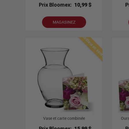
Prix Bloomex:
10,99 $
P
MAGASINEZ
Meilleures ventes
Vase et carte combinée
Ours
Prix Bloomex:
15,99 $
P