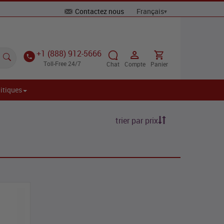
Contactez nous
+1 (888) 912-5666
Toll-Free 24/7
Chat
Compte
Panier
itiques
trier par prix