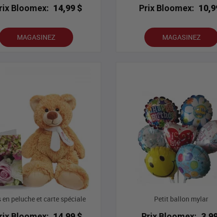
rix Bloomex:
14,99 $
Prix Bloomex:
10,9
MAGASINEZ
MAGASINEZ
 en peluche et carte spéciale
Petit ballon mylar
rix Bloomex:
14,99 $
Prix Bloomex:
3,9