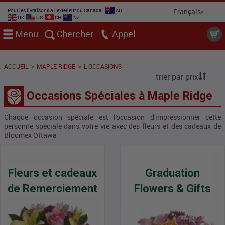
Pour les livraisons à l'extérieur du Canada
AU
UK
US
CH
NZ
Menu
Chercher
Appel
>
>
ACCUEIL
MAPLE RIDGE
L OCCASIONS
trier par prix
Occasions Spéciales à Maple Ridge
Chaque occasion spéciale est l'occasion d'impressionner cette
personne spéciale dans votre vie avec des fleurs et des cadeaux de
Bloomex Ottawa
Fleurs et cadeaux
Graduation
de Remerciement
Flowers & Gifts