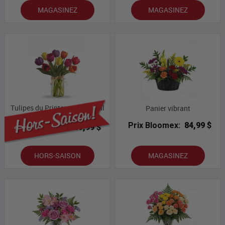
MAGASINEZ
MAGASINEZ
Tulipes du Printemps et Bocal
Panier vibrant
Maçon
Prix Bloomex:
84,99 $
Prix Bloomex:
49,99 $
HORS-SAISON
MAGASINEZ