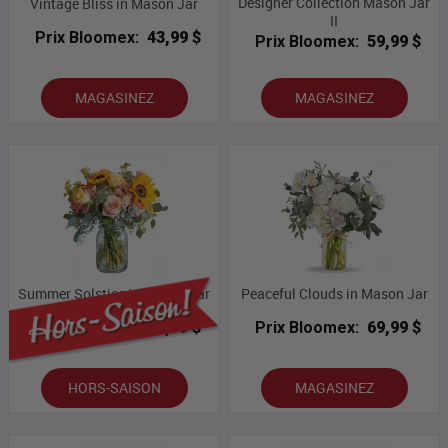
Designer Collection Mason Jar
Vintage Bliss in Mason Jar
II
Prix Bloomex:
43,99 $
Prix Bloomex:
59,99 $
MAGASINEZ
MAGASINEZ
Summer Solstice in Mason Jar
Peaceful Clouds in Mason Jar
Prix Bloomex:
54,99 $
Prix Bloomex:
69,99 $
HORS-SAISON
MAGASINEZ