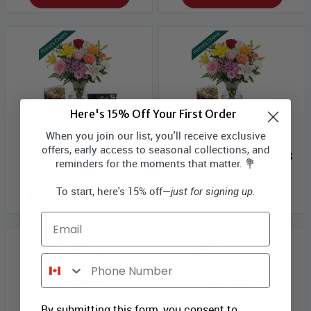
Here's 15% Off Your First Order
Bouquet de luxe - choix du
Bouquet de luxe – choix du
When you join our list, you'll receive exclusive
designer avec vase, carte et
designer avec vase et carte
offers, early access to seasonal collections, and
truffes
Prix Bloomex:
65,99 $
reminders for the moments that matter. 💐
Prix Bloomex:
69,99 $
To start, here's 15% off—
just for signing up.
MAGASINEZ
MAGASINEZ
Email
Phone Number
By submitting this form, you consent to