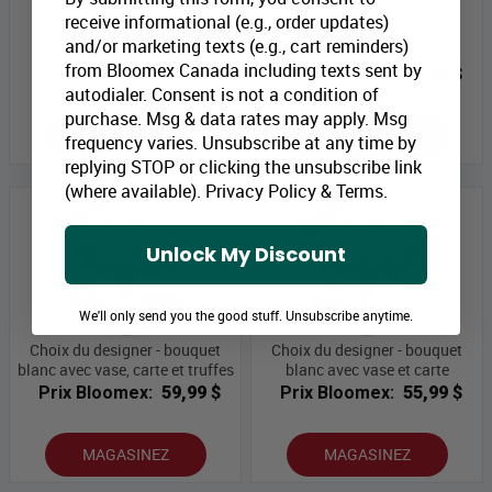
receive informational (e.g., order updates)
Bouquet de luxe - choix du
Bouquet de luxe - choix du
and/or marketing texts (e.g., cart reminders)
designer avec vase
designer
from Bloomex Canada including texts sent by
Prix Bloomex:
64,99 $
Prix Bloomex:
59,99 $
autodialer. Consent is not a condition of
purchase. Msg & data rates may apply. Msg
MAGASINEZ
MAGASINEZ
frequency varies. Unsubscribe at any time by
replying STOP or clicking the unsubscribe link
(where available).
Privacy Policy
&
Terms
.
Unlock My Discount
We'll only send you the good stuff. Unsubscribe anytime.
Choix du designer - bouquet
Choix du designer - bouquet
blanc avec vase, carte et truffes
blanc avec vase et carte
Prix Bloomex:
59,99 $
Prix Bloomex:
55,99 $
MAGASINEZ
MAGASINEZ