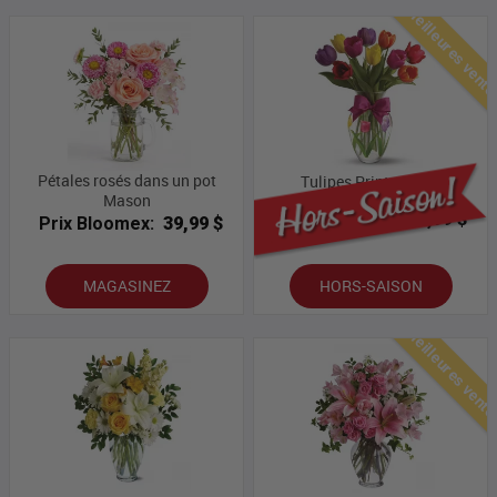
Meilleures vent
Pétales rosés dans un pot
Tulipes Printanières
Mason
Prix Bloomex:
43,99 $
Prix Bloomex:
39,99 $
MAGASINEZ
HORS-SAISON
Meilleures vent