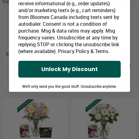
fraichement coupées et sélectionnés par nos experts floraux.
receive informational (e.g., order updates)
and/or marketing texts (e.g., cart reminders)
from Bloomex Canada including texts sent by
autodialer. Consent is not a condition of
purchase. Msg & data rates may apply. Msg
frequency varies. Unsubscribe at any time by
replying STOP or clicking the unsubscribe link
(where available).
Privacy Policy
&
Terms
.
Monthly Flowers - Bright
Birthday Designer Collection II
Bouquets
Prix Bloomex:
60,99 $
Prix Bloomex:
54,99 $
Unlock My Discount
MAGASINEZ
MAGASINEZ
We'll only send you the good stuff. Unsubscribe anytime.