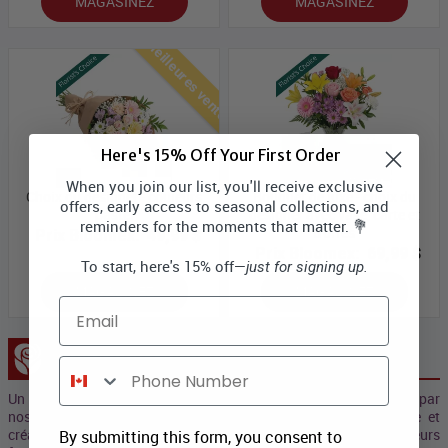
MAGASINEZ
MAGASINEZ
Meilleures ventes
Here's 15% Off Your First Order
When you join our list, you'll receive exclusive
Choix du designer - couleurs
Bouquet de luxe - choix du
offers, early access to seasonal collections, and
pastel
designer avec vase, carte et
reminders for the moments that matter. 💐
truffes
Prix Bloomex:
49,99 $
Prix Bloomex:
69,99 $
To start, here's 15% off—
just for signing up.
MAGASINEZ
MAGASINEZ
Email
Collection Concepteur
Phone Number
Un prix "Spécial" pour les bouquets Collection d’artisans conçus par
nos professionels des Fleurs et nos artistes qui allient magie et
créativité. Ces beaux et sublimes bouquets se composent de leurs
By submitting this form, you consent to