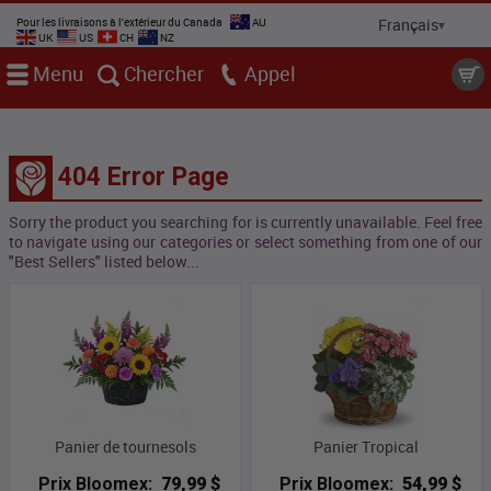
Pour les livraisons à l'extérieur du Canada
AU
UK
US
CH
NZ
Menu
Chercher
Appel
404 Error Page
Sorry the product you searching for is currently unavailable. Feel free
to navigate using our categories or select something from one of our
"Best Sellers" listed below...
Panier de tournesols
Panier Tropical
Prix Bloomex:
79,99 $
Prix Bloomex:
54,99 $