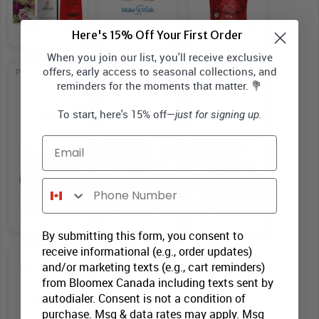
Here's 15% Off Your First Order
When you join our list, you'll receive exclusive
offers, early access to seasonal collections, and
Vin Blanc Truffes-
Ourson en peluche
Petit ballon mylar
Carte
reminders for the moments that matter. 💐
To start, here's 15% off—
just for signing up.
32,99 $
10,99 $
3,99 $
Email
Phone Number
By submitting this form, you consent to
receive informational (e.g., order updates)
Carte d'amour
and/or marketing texts (e.g., cart reminders)
pleine grandeur
from Bloomex Canada including texts sent by
autodialer. Consent is not a condition of
5,99 $
purchase. Msg & data rates may apply. Msg