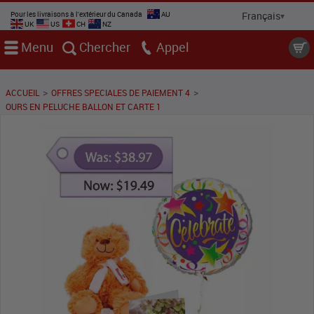
Pour les livraisons à l'extérieur du Canada
AU
UK
US
CH
NZ
Menu
Chercher
Appel
>
>
ACCUEIL
OFFRES SPECIALES DE PAIEMENT 4
OURS EN PELUCHE BALLON ET CARTE 1