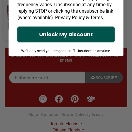
frequency varies. Unsubscribe at any time by
replying STOP or clicking the unsubscribe link
(where available).
Privacy Policy
&
Terms
.
Unlock My Discount
We'll only send you the good stuff. Unsubscribe anytime.
INSCRIVEZ-VOUS POUR RECEVOIR DES OFFRES SPÉCIALES via E-MAIL
ET SMS
SOUSCRIRE
Major Canadian Flower Delivery Areas:
Toronto Fleuriste
Ottawa Fleuriste