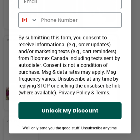
Phone Number
By submitting this form, you consent to
Nounours d'amour
Cœurs en chocolat
Vin Blanc Truffes-
receive informational (e.g., order updates)
belge (65 g)
Carte
and/or marketing texts (e.g., cart reminders)
from Bloomex Canada including texts sent by
16,99 $
9,99 $
32,99 $
autodialer. Consent is not a condition of
purchase. Msg & data rates may apply. Msg
frequency varies. Unsubscribe at any time by
replying STOP or clicking the unsubscribe link
(where available).
Privacy Policy
&
Terms
.
Unlock My Discount
Vin Rouge Truffes-
Carte
We'll only send you the good stuff. Unsubscribe anytime.