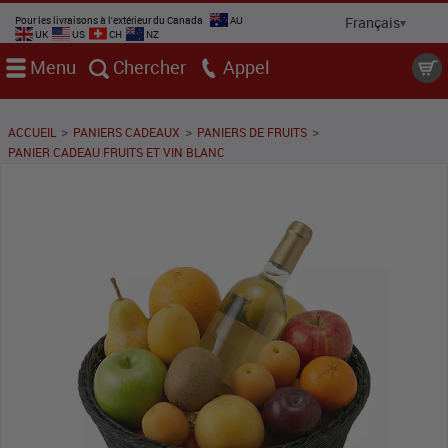
Pour les livraisons à l'extérieur du Canada
AU
UK
US
CH
NZ
Menu
Chercher
Appel
>
>
>
ACCUEIL
PANIERS CADEAUX
PANIERS DE FRUITS
PANIER CADEAU FRUITS ET VIN BLANC