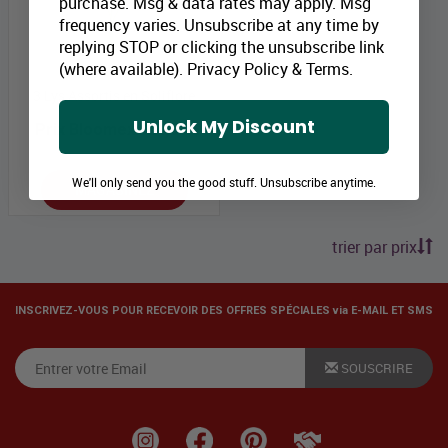
purchase. Msg & data rates may apply. Msg
frequency varies. Unsubscribe at any time by
replying STOP or clicking the unsubscribe link
(where available).
Privacy Policy
&
Terms
.
3 Lys Assortis en Soliflore
Unlock My Discount
Prix Bloomex:
24,99 $
We'll only send you the good stuff. Unsubscribe anytime.
MAGASINEZ
trier par prix
INSCRIVEZ-VOUS POUR RECEVOIR DES OFFRES SPÉCIALES via E-MAIL ET SMS
SOUSCRIRE