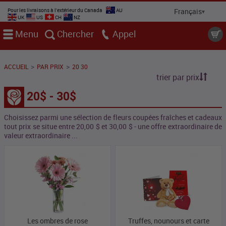
Pour les livraisons à l'extérieur du Canada
AU
UK
US
CH
NZ
Menu
Chercher
Appel
>
>
ACCUEIL
PAR PRIX
20 30
trier par prix
20$ - 30$
Choisissez parmi une sélection de fleurs coupées fraîches et cadeaux
tout prix se situe entre 20,00 $ et 30,00 $ - une offre extraordinaire de
valeur extraordinaire ...
Les ombres de rose
Truffes, nounours et carte