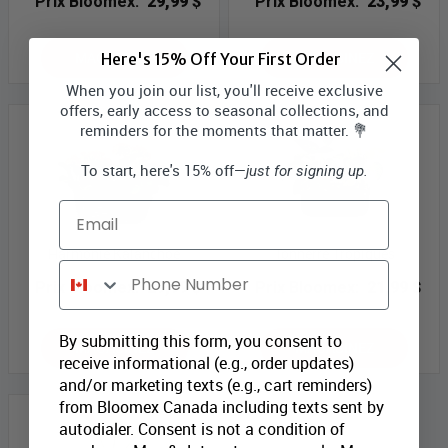
Prix Bloomex:
29,99 $
Prix Bloomex:
23,99 $
MAGASINEZ
MAGASINEZ
Here's 15% Off Your First Order
When you join our list, you'll receive exclusive
offers, early access to seasonal collections, and
reminders for the moments that matter. 💐
To start, here's 15% off—
just for signing up.
Email
Harmonie Kalanchoe
Tonnerre Tropiques
Phone Number
Prix Bloomex:
29,99 $
Prix Bloomex:
21,99 $
By submitting this form, you consent to
MAGASINEZ
MAGASINEZ
receive informational (e.g., order updates)
and/or marketing texts (e.g., cart reminders)
from Bloomex Canada including texts sent by
autodialer. Consent is not a condition of