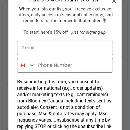
When you join our list, you'll receive exclusive
offers, early access to seasonal collections, and
reminders for the moments that matter. 💐
To start, here's 15% off—
just for signing up.
Email
Harmonie Kalanchoe
Tonnerre Tropiques
Prix Bloomex:
29,99 $
Prix Bloomex:
21,99 $
Phone Number
MAGASINEZ
MAGASINEZ
By submitting this form, you consent to
receive informational (e.g., order updates)
and/or marketing texts (e.g., cart reminders)
from Bloomex Canada including texts sent by
autodialer. Consent is not a condition of
purchase. Msg & data rates may apply. Msg
frequency varies. Unsubscribe at any time by
replying STOP or clicking the unsubscribe link