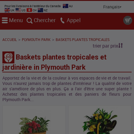
Pour les livraisons à l'extérieur du Canada
AU
UK
US
CH
NZ
Menu
Chercher
Appel
>
>
ACCUEIL
PLYMOUTH PARK
BASKETS PLANTES TROPICALES
trier par prix
Baskets plantes tropicales et
jardinière in Plymouth Park
Apportez de la vie et de la couleur à vos espaces de vie et de travail.
Vous n'aurez jamais trop de plantes d'intérieur ! La qualité de votre
air s'améliore de plus en plus. Ça a l'air d'être une super plante !
Achetez des plantes tropicales et des paniers de fleurs pour
Plymouth Park...