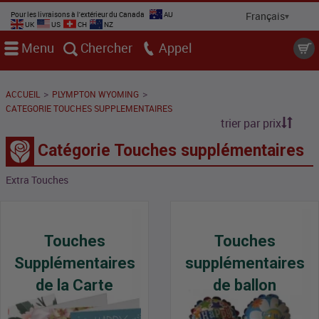
Pour les livraisons à l'extérieur du Canada
AU
UK
US
CH
NZ
Menu
Chercher
Appel
>
>
ACCUEIL
PLYMPTON WYOMING
CATEGORIE TOUCHES SUPPLEMENTAIRES
trier par prix
Catégorie Touches supplémentaires
Extra Touches
Touches
Touches
Supplémentaires
supplémentaires
de la Carte
de ballon