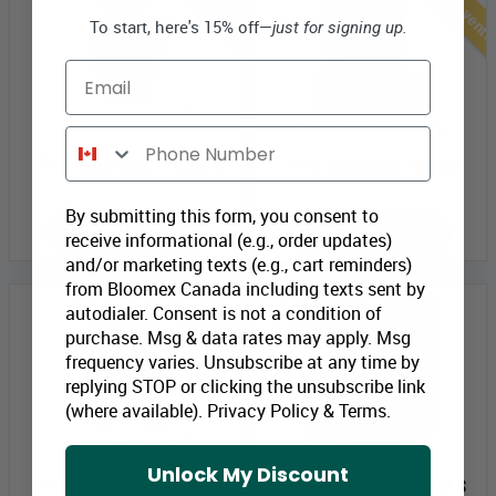
Meilleures ventes
Meilleures vent
To start, here's 15% off—
just for signing up.
Email
Vase en verre
Cartes de salutations
Phone Number
Prix Bloomex:
10,99 $
Prix Bloomex:
5,99 $
By submitting this form, you consent to
MAGASINEZ
MAGASINEZ
receive informational (e.g., order updates)
and/or marketing texts (e.g., cart reminders)
Meilleures ventes
from Bloomex Canada including texts sent by
autodialer. Consent is not a condition of
purchase. Msg & data rates may apply. Msg
frequency varies. Unsubscribe at any time by
replying STOP or clicking the unsubscribe link
(where available).
Privacy Policy
&
Terms
.
Ourson en peluche
Vase en verre rose
Unlock My Discount
Prix Bloomex:
10,99 $
Prix Bloomex:
14,99 $