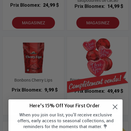
saupoudrées de cacao
Prix Bloomex:
24,99 $
Prix Bloomex:
14,99 $
MAGASINEZ
MAGASINEZ
Bouquet de balloon "Je t'aime"
Bonbons Cherry Lips
(6)
Prix Bloomex:
9,99 $
Prix Bloomex:
49,49 $
Here's 15% Off Your First Order
MAGASINEZ
ÉPUISÉ
When you join our list, you'll receive exclusive
offers, early access to seasonal collections, and
reminders for the moments that matter. 💐