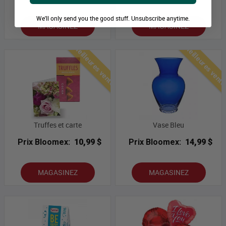
We'll only send you the good stuff. Unsubscribe anytime.
MAGASINEZ
MAGASINEZ
Meilleures ventes
Meilleures vent
Truffes et carte
Vase Bleu
Prix Bloomex:
10,99 $
Prix Bloomex:
14,99 $
MAGASINEZ
MAGASINEZ