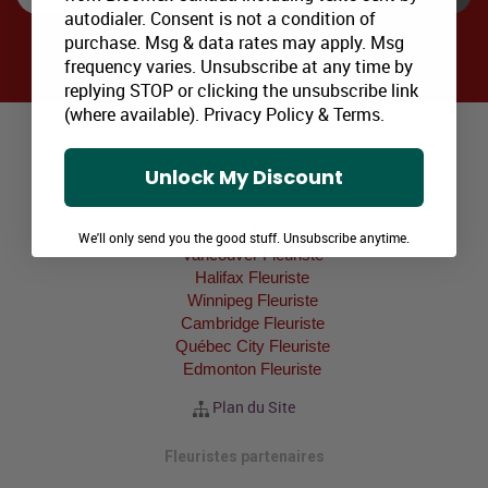
autodialer. Consent is not a condition of
purchase. Msg & data rates may apply. Msg
frequency varies. Unsubscribe at any time by
replying STOP or clicking the unsubscribe link
(where available).
Privacy Policy
&
Terms
.
Major Canadian Flower Delivery Areas:
Toronto Fleuriste
Unlock My Discount
Ottawa Fleuriste
Montreal Fleuriste
Calgary Fleuriste
We'll only send you the good stuff. Unsubscribe anytime.
Vancouver Fleuriste
Halifax Fleuriste
Winnipeg Fleuriste
Cambridge Fleuriste
Québec City Fleuriste
Edmonton Fleuriste
Plan du Site
Fleuristes partenaires