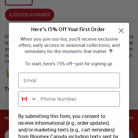
AJOUTER AU PANIER
Here's 15% Off Your First Order
Enveloppée dans un papier doré, la boîte contient des chocolats
When you join our list, you'll receive exclusive
remplies de crèmes, des truffes, du chocolat noir et plus. Cet
offers, early access to seasonal collections, and
assortiment Bloomex élégant est une façon parfaite de montrer
reminders for the moments that matter. 💐
combien vous vous souciez de cette personne chère à votre coeur.
Cette composition vient avec une carte de voeux.
To start, here's 15% off—
just for signing up.
Email
Touches Supplémentaires
Phone Number
By submitting this form, you consent to
INSCRIVEZ-VOUS POUR RECEVOIR DES OFFRES SPÉCIALES via E-MAIL ET SMS
receive informational (e.g., order updates)
and/or marketing texts (e.g., cart reminders)
from Bloomex Canada including texts sent by
SOUSCRIRE