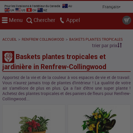
Pour les livraisons à l'extérieur du Canada
AU
UK
US
CH
NZ
Menu
Chercher
Appel
>
>
ACCUEIL
RENFREW COLLINGWOOD
BASKETS PLANTES TROPICALES
trier par prix
Baskets plantes tropicales et
jardinière in Renfrew-Collingwood
Apportez de la vie et de la couleur à vos espaces de vie et de travail.
Vous n'aurez jamais trop de plantes d'intérieur ! La qualité de votre
air s'améliore de plus en plus. Ça a l'air d'être une super plante !
Achetez des plantes tropicales et des paniers de fleurs pour Renfrew-
Collingwood...