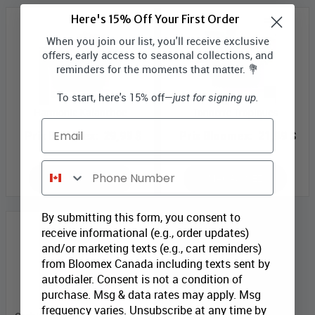
Here's 15% Off Your First Order
When you join our list, you'll receive exclusive
offers, early access to seasonal collections, and
reminders for the moments that matter. 💐
To start, here's 15% off—
just for signing up.
Harmonie Kalanchoe
Tonnerre Tropiques
Email
Prix Bloomex:
29,99 $
Prix Bloomex:
21,99 $
Phone Number
MAGASINEZ
MAGASINEZ
By submitting this form, you consent to
receive informational (e.g., order updates)
and/or marketing texts (e.g., cart reminders)
from Bloomex Canada including texts sent by
autodialer. Consent is not a condition of
purchase. Msg & data rates may apply. Msg
frequency varies. Unsubscribe at any time by