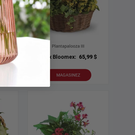
anches
Plantapalooza III
9 $
Prix Bloomex:
65,99 $
MAGASINEZ