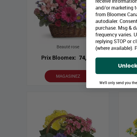
receive information
and/or marketing te
from Bloomex Cana
autodialer. Consent
purchase. Msg & d
frequency varies. 
replying STOP or cl
Beauté rose
(where available).
P
Prix Bloomex:
74,99 $
P
Unlock
MAGASINEZ
We'll only send you th