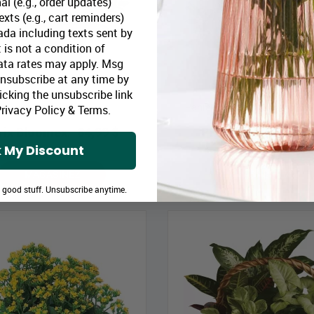
al (e.g., order updates)
xts (e.g., cart reminders)
da including texts sent by
 is not a condition of
ata rates may apply. Msg
Unsubscribe at any time by
icking the unsubscribe link
Panier vibrant
Panier- Plantes Floraison Bl
rivacy Policy
&
Terms
.
rix Bloomex:
84,99 $
Prix Bloomex:
43,9
 My Discount
MAGASINEZ
MAGASINEZ
e good stuff. Unsubscribe anytime.