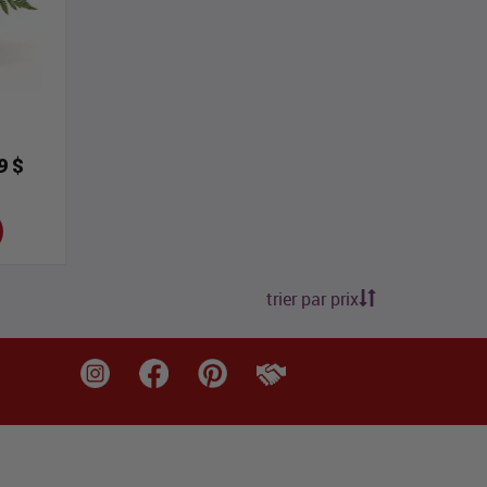
9 $
trier par prix