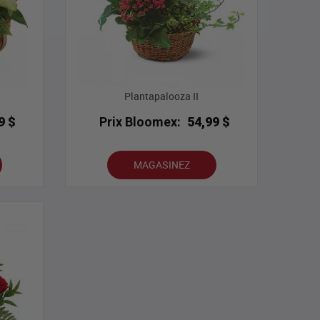
Plantapalooza II
9 $
Prix Bloomex:
54,99 $
MAGASINEZ