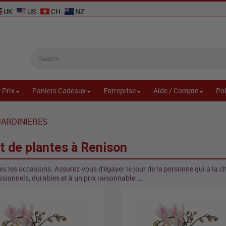
UK
US
CH
NZ
 Prix
Paniers Cadeaux
Entreprise
Aide / Compte
Pol
JARDINIERES
t de plantes à Renison
es les occasions. Assurez-vous d'égayer le jour de la personne qui a la c
ssionnels, durables et à un prix raisonnable ...