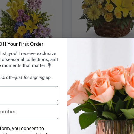
ff Your First Order
L'amour Tissé
Panier Plein de Souhait
ist, you'll receive exclusive
 to seasonal collections, and
rix Bloomex:
119,99 $
Prix Bloomex:
88,9
e moments that matter. 💐
15% off—
just for signing up.
MAGASINEZ
MAGASINEZ
 form, you consent to