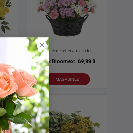
s
Panier de reflet arc-en-ciel
9 $
Prix Bloomex:
69,99 $
MAGASINEZ