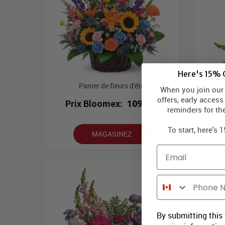
Here's 15% O
Panier de fleurs d'été
When you join our l
offers, early access
Prix Bloomex:
109,99 $
P
reminders for th
To start, here's 
MAGASINEZ
Email
Phone Number
By submitting this