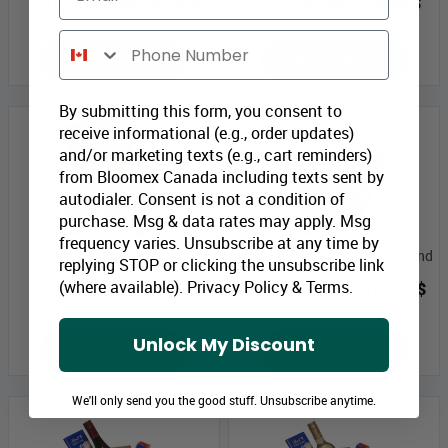
Prix Bloomex:
84,99 $
Prix Bloomex:
79,99 $
Phone Number
MAGASINEZ
MAGASINEZ
By submitting this form, you consent to
receive informational (e.g., order updates)
and/or marketing texts (e.g., cart reminders)
from Bloomex Canada including texts sent by
autodialer. Consent is not a condition of
purchase. Msg & data rates may apply. Msg
frequency varies. Unsubscribe at any time by
Boîte Cadeau Fruits & Vin
Panier Cadeau Vin & Gourmand
replying STOP or clicking the unsubscribe link
Rouge
(where available).
Privacy Policy
&
Terms
.
Prix Bloomex:
129,99 $
Prix Bloomex:
79,99 $
Unlock My Discount
MAGASINEZ
MAGASINEZ
We'll only send you the good stuff. Unsubscribe anytime.