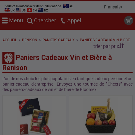
Pour les livraisons à l'extérieur du Canada
AU
UK
US
CH
NZ
Menu
Chercher
Appel
>
>
>
ACCUEIL
RENISON
PANIERS CADEAUX
PANIERS CADEAUX VIN BIERE
trier par prix
Paniers Cadeaux Vin et Bière à
Renison
L'un de nos choix les plus populaires en tant que cadeau personnel ou
panier-cadeau d'entreprise. Envoyez une tournée de "Cheers" avec
des paniers-cadeaux de vin et de bière de Bloomex ...