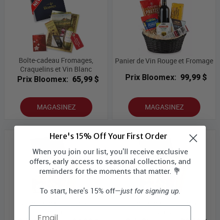
Boîte-cadeau Fromages,
Panier de Vin Rouge et Fromage
Craquelins et Vin Blanc
Prix Bloomex:
99,99 $
Prix Bloomex:
65,99 $
MAGASINEZ
MAGASINEZ
Here's 15% Off Your First Order
When you join our list, you'll receive exclusive
offers, early access to seasonal collections, and
reminders for the moments that matter. 💐
To start, here's 15% off—
just for signing up.
Boîte Cadeau Fruit & Vin
Boîte-cadeau Fruits et Vin
Email
Pétillant
Blanc