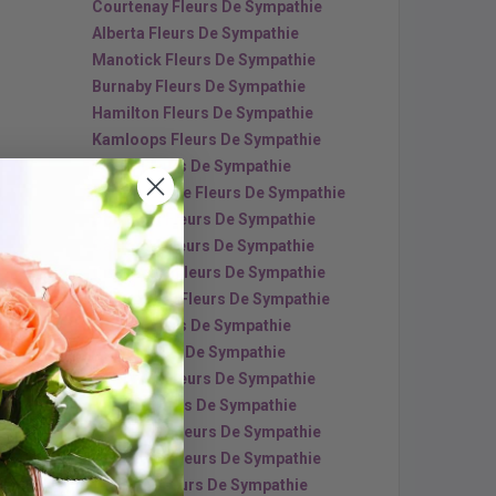
Courtenay Fleurs De Sympathie
Alberta Fleurs De Sympathie
Manotick Fleurs De Sympathie
Burnaby Fleurs De Sympathie
Hamilton Fleurs De Sympathie
Kamloops Fleurs De Sympathie
Leduc Fleurs De Sympathie
Spruce Grove Fleurs De Sympathie
Don Mills Fleurs De Sympathie
Canmore Fleurs De Sympathie
Cranbrook Fleurs De Sympathie
Westmount Fleurs De Sympathie
Barrie Fleurs De Sympathie
Brant Fleurs De Sympathie
Riverview Fleurs De Sympathie
Guelph Fleurs De Sympathie
High River Fleurs De Sympathie
Richmond Fleurs De Sympathie
Windsor Fleurs De Sympathie