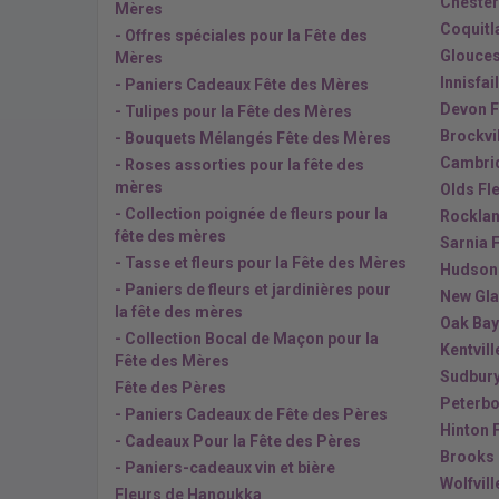
Chester
Mères
Coquitl
- Offres spéciales pour la Fête des
Glouces
Mères
Innisfai
- Paniers Cadeaux Fête des Mères
Devon F
- Tulipes pour la Fête des Mères
Brockvil
- Bouquets Mélangés Fête des Mères
Cambrid
- Roses assorties pour la fête des
mères
Olds Fl
- Collection poignée de fleurs pour la
Rocklan
fête des mères
Sarnia 
- Tasse et fleurs pour la Fête des Mères
Hudson 
- Paniers de fleurs et jardinières pour
New Gla
la fête des mères
Oak Bay
- Collection Bocal de Maçon pour la
Kentvill
Fête des Mères
Sudbury
Fête des Pères
Peterbo
- Paniers Cadeaux de Fête des Pères
Hinton 
- Cadeaux Pour la Fête des Pères
Brooks 
- Paniers-cadeaux vin et bière
Wolfvill
Fleurs de Hanoukka