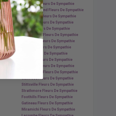
Yarmouth Fleurs De Sympathie
x
Black Diamond Fleurs De Sympathie
Antigonish Fleurs De Sympathie
Langford Fleurs De Sympathie
Sydney Fleurs De Sympathie
Port Alberni Fleurs De Sympathie
Squamish Fleurs De Sympathie
Morden Fleurs De Sympathie
Truro Fleurs De Sympathie
Vaughan Fleurs De Sympathie
Glace Bay Fleurs De Sympathie
Indian Head Fleurs De Sympathie
Camrose Fleurs De Sympathie
Stittsville Fleurs De Sympathie
Strathmore Fleurs De Sympathie
Foothills Fleurs De Sympathie
Gatineau Fleurs De Sympathie
Miramichi Fleurs De Sympathie
Lacombe Fleurs De Sympathie