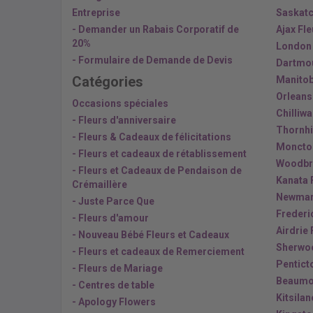
Entreprise
Saskatc
- Demander un Rabais Corporatif de
Ajax Fl
20%
London 
- Formulaire de Demande de Devis
Dartmou
Catégories
Manitob
Orleans
Occasions spéciales
Chilliw
- Fleurs d'anniversaire
Thornhil
- Fleurs & Cadeaux de félicitations
Moncton
- Fleurs et cadeaux de rétablissement
Woodbri
- Fleurs et Cadeaux de Pendaison de
Kanata 
Crémaillère
Newmark
- Juste Parce Que
Frederi
- Fleurs d'amour
Airdrie 
- Nouveau Bébé Fleurs et Cadeaux
Sherwoo
- Fleurs et cadeaux de Remerciement
Pentict
- Fleurs de Mariage
Beaumon
- Centres de table
Kitsilan
- Apology Flowers