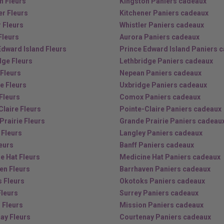
n Fleurs
Kingston Paniers cadeaux
er Fleurs
Kitchener Paniers cadeaux
r Fleurs
Whistler Paniers cadeaux
Fleurs
Aurora Paniers cadeaux
Edward Island Fleurs
Prince Edward Island Paniers 
dge Fleurs
Lethbridge Paniers cadeaux
Fleurs
Nepean Paniers cadeaux
e Fleurs
Uxbridge Paniers cadeaux
Fleurs
Comox Paniers cadeaux
Claire Fleurs
Pointe-Claire Paniers cadeaux
Prairie Fleurs
Grande Prairie Paniers cadeau
 Fleurs
Langley Paniers cadeaux
leurs
Banff Paniers cadeaux
e Hat Fleurs
Medicine Hat Paniers cadeaux
en Fleurs
Barrhaven Paniers cadeaux
 Fleurs
Okotoks Paniers cadeaux
Fleurs
Surrey Paniers cadeaux
 Fleurs
Mission Paniers cadeaux
ay Fleurs
Courtenay Paniers cadeaux