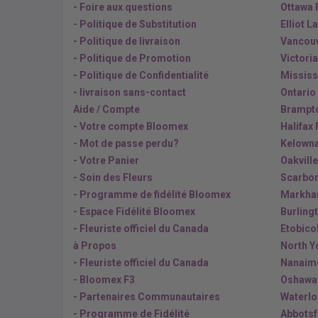
- Foire aux questions
Ottawa 
- Politique de Substitution
Elliot L
- Politique de livraison
Vancouv
- Politique de Promotion
Victoria
- Politique de Confidentialité
Mississ
- livraison sans-contact
Ontario
Aide / Compte
Brampto
- Votre compte Bloomex
Halifax 
- Mot de passe perdu?
Kelowna
- Votre Panier
Oakville
- Soin des Fleurs
Scarbor
- Programme de fidélité Bloomex
Markha
- Espace Fidélité Bloomex
Burling
- Fleuriste officiel du Canada
Etobico
à Propos
North Y
- Fleuriste officiel du Canada
Nanaimo
- Bloomex F3
Oshawa 
- Partenaires Communautaires
Waterlo
- Programme de Fidélité
Abbotsf