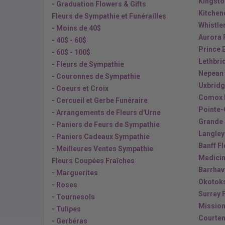
Kingsto
- Graduation Flowers & Gifts
Kitchen
Fleurs de Sympathie et Funérailles
Whistle
- Moins de 40$
Aurora 
- 40$ - 60$
Prince 
- 60$ - 100$
Lethbri
- Fleurs de Sympathie
Nepean 
- Couronnes de Sympathie
Uxbridg
- Coeurs et Croix
Comox 
- Cercueil et Gerbe Funéraire
Pointe-
- Arrangements de Fleurs d'Urne
Grande 
- Paniers de Feurs de Sympathie
Langley
- Paniers Cadeaux Sympathie
Banff F
- Meilleures Ventes Sympathie
Medicin
Fleurs Coupées Fraîches
Barrhav
- Marguerites
Okotoks
- Roses
Surrey 
- Tournesols
Mission
- Tulipes
Courten
- Gerbéras