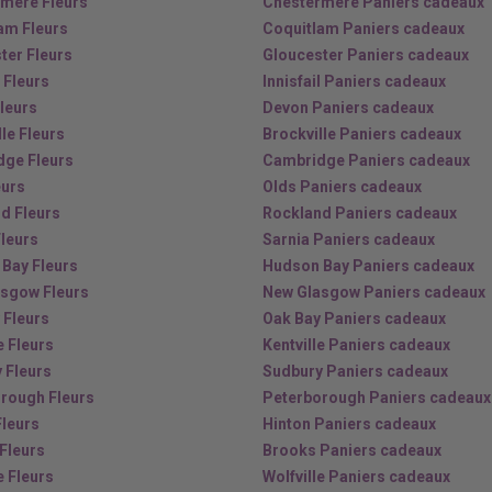
mere Fleurs
Chestermere Paniers cadeaux
am Fleurs
Coquitlam Paniers cadeaux
ter Fleurs
Gloucester Paniers cadeaux
l Fleurs
Innisfail Paniers cadeaux
leurs
Devon Paniers cadeaux
le Fleurs
Brockville Paniers cadeaux
ge Fleurs
Cambridge Paniers cadeaux
eurs
Olds Paniers cadeaux
d Fleurs
Rockland Paniers cadeaux
Fleurs
Sarnia Paniers cadeaux
Bay Fleurs
Hudson Bay Paniers cadeaux
sgow Fleurs
New Glasgow Paniers cadeaux
 Fleurs
Oak Bay Paniers cadeaux
e Fleurs
Kentville Paniers cadeaux
 Fleurs
Sudbury Paniers cadeaux
rough Fleurs
Peterborough Paniers cadeaux
Fleurs
Hinton Paniers cadeaux
Fleurs
Brooks Paniers cadeaux
e Fleurs
Wolfville Paniers cadeaux