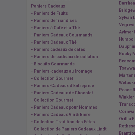
Barrhea
Paniers Cadeaux
Bridgew
- Paniers de Fruits
Sylvan 
- Paniers de friandises
Vegrevil
- Paniers à Café et à Thé
Aylmer 
- Paniers Cadeaux Gourmands
Humbold
- Paniers Cadeaux Thé
Dauphin
- Paniers cadeaux de cafés
Rocky M
- Paniers de cadeaux de collation
Beacons
- Biscuits Gourmands
Tsawwa
- Paniers-cadeaux au fromage
Martens
- Collection Gourmet
Wetaski
- Paniers-Cadeaux d'Entreprise
Peace R
- Paniers Cadeaux de Chocolat
Winkler
- Collection Gourmet
Transco
- Paniers Cadeaux pour Hommes
Cornwal
- Paniers Cadeaux Vin & Bière
Orillia 
- Collection Tradition des Fêtes
Rothesa
- Collection de Paniers Cadeaux Lindt
Brantfo