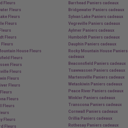
d Fleurs
Barrhead Paniers cadeaux
ater Fleurs
Bridgewater Paniers cadeaux
Lake Fleurs
Sylvan Lake Paniers cadeaux
le Fleurs
Vegreville Paniers cadeaux
Fleurs
Aylmer Paniers cadeaux
t Fleurs
Humboldt Paniers cadeaux
 Fleurs
Dauphin Paniers cadeaux
ountain House Fleurs
Rocky Mountain House Paniers
cadeaux
field Fleurs
Beaconsfield Paniers cadeaux
ssen Fleurs
Tsawwassen Paniers cadeaux
ville Fleurs
Martensville Paniers cadeaux
win Fleurs
Wetaskiwin Paniers cadeaux
iver Fleurs
Peace River Paniers cadeaux
 Fleurs
Winkler Paniers cadeaux
na Fleurs
Transcona Paniers cadeaux
l Fleurs
Cornwall Paniers cadeaux
Fleurs
Orillia Paniers cadeaux
y Fleurs
Rothesay Paniers cadeaux
rd Fleurs