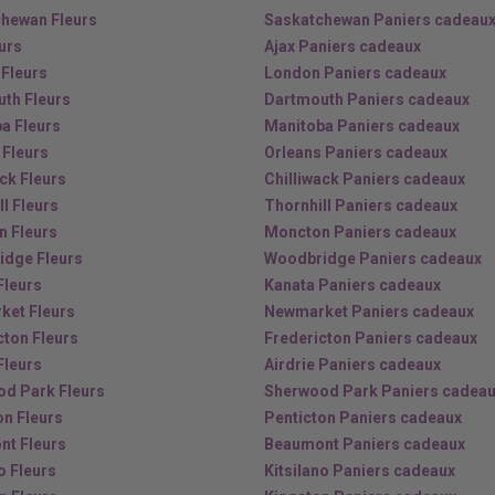
hewan Fleurs
Saskatchewan Paniers cadeau
eurs
Ajax Paniers cadeaux
Fleurs
London Paniers cadeaux
th Fleurs
Dartmouth Paniers cadeaux
a Fleurs
Manitoba Paniers cadeaux
 Fleurs
Orleans Paniers cadeaux
ack Fleurs
Chilliwack Paniers cadeaux
l Fleurs
Thornhill Paniers cadeaux
 Fleurs
Moncton Paniers cadeaux
dge Fleurs
Woodbridge Paniers cadeaux
Fleurs
Kanata Paniers cadeaux
et Fleurs
Newmarket Paniers cadeaux
cton Fleurs
Fredericton Paniers cadeaux
Fleurs
Airdrie Paniers cadeaux
d Park Fleurs
Sherwood Park Paniers cadea
on Fleurs
Penticton Paniers cadeaux
t Fleurs
Beaumont Paniers cadeaux
o Fleurs
Kitsilano Paniers cadeaux