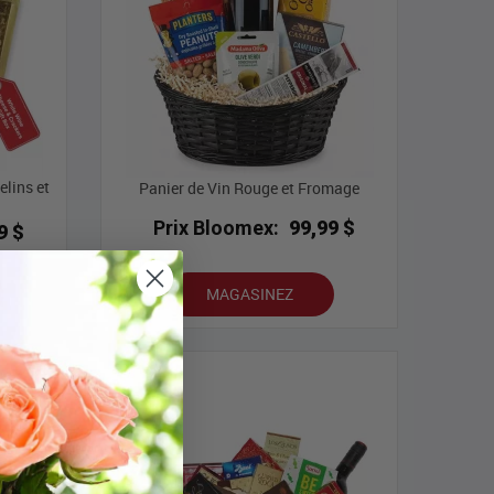
lins et
Panier de Vin Rouge et Fromage
Prix Bloomex:
99,99 $
9 $
MAGASINEZ