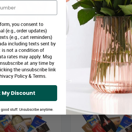
 form, you consent to
al (e.g., order updates)
xts (e.g., cart reminders)
da including texts sent by
e-cadeau Fruits et Vin Blanc
Boîte Cadeau Fruits & Vin 
 is not a condition of
rix Bloomex:
79,99 $
Prix Bloomex:
79,9
ata rates may apply. Msg
Unsubscribe at any time by
icking the unsubscribe link
MAGASINEZ
MAGASINEZ
rivacy Policy
&
Terms
.
 My Discount
e good stuff. Unsubscribe anytime.