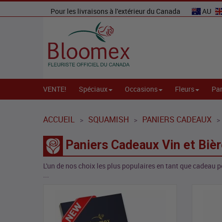
Pour les livraisons à l'extérieur du Canada
AU
VENTE!
Spéciaux
Occasions
Fleurs
Par
ACCUEIL
SQUAMISH
PANIERS CADEAUX
>
>
>
Paniers Cadeaux Vin et Biè
L'un de nos choix les plus populaires en tant que cadeau 
...