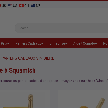
UK
US
CH
NZ
 Prix
Paniers Cadeaux
Entreprise
Aide / Compte
Pol
PANIERS CADEAUX VIN BIERE
re à Squamish
personnel ou panier-cadeau d'entreprise. Envoyez une tournée de "Cheers