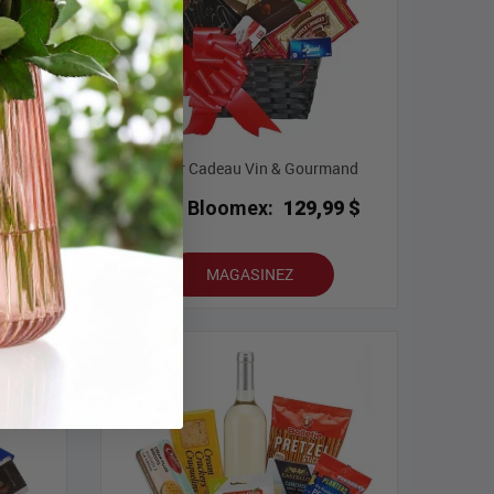
Rouge
Panier Cadeau Vin & Gourmand
9 $
Prix Bloomex:
129,99 $
MAGASINEZ