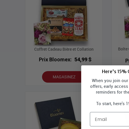
Boîte
Coffret Cadeau Bière et Collation
Prix Bloomex:
54,99 $
P
Here's 15% O
MAGASINEZ
When you join our l
offers, early access
reminders for th
To start, here's 
Email