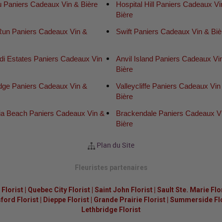
u Paniers Cadeaux Vin & Bière
Hospital Hill Paniers Cadeaux Vi
Bière
Run Paniers Cadeaux Vin &
Swift Paniers Cadeaux Vin & Biè
ldi Estates Paniers Cadeaux Vin
Anvil Island Paniers Cadeaux Vi
e
Bière
idge Paniers Cadeaux Vin &
Valleycliffe Paniers Cadeaux Vin
Bière
nia Beach Paniers Cadeaux Vin &
Brackendale Paniers Cadeaux V
Bière
Plan du Site
Fleuristes partenaires
Florist
|
Quebec City Florist
|
Saint John Florist
|
Sault Ste. Marie Flo
ford Florist
|
Dieppe Florist
|
Grande Prairie Florist
|
Summerside Flor
Lethbridge Florist