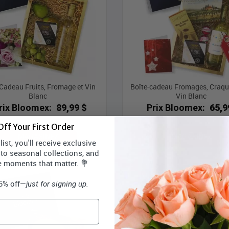
 Cadeau Fruits, Fromage et Vin
Boîte-cadeau Fromages, Craque
Blanc
Vin Blanc
rix Bloomex:
89,99 $
Prix Bloomex:
65,9
ff Your First Order
MAGASINEZ
MAGASINEZ
ist, you'll receive exclusive
 to seasonal collections, and
e moments that matter. 💐
15% off—
just for signing up.