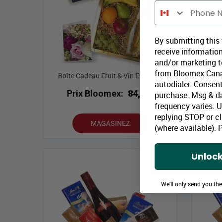
Phone Number
By submitting this
receive information
and/or marketing te
from Bloomex Cana
Boîte Cadeau Fruit & Vin Pétillant
Boît
autodialer. Consent
Prix Bloomex:
84,99 $
P
purchase. Msg & d
frequency varies. 
replying STOP or cl
MAGASINEZ
(where available).
P
Unlock
We'll only send you th