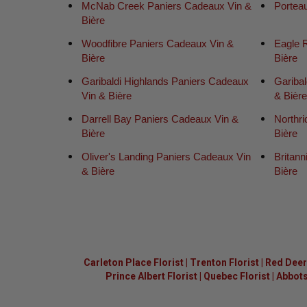
McNab Creek Paniers Cadeaux Vin &
Portea
Bière
Woodfibre Paniers Cadeaux Vin &
Eagle 
Bière
Bière
Garibaldi Highlands Paniers Cadeaux
Gariba
Vin & Bière
& Bièr
Darrell Bay Paniers Cadeaux Vin &
Northr
Bière
Bière
Oliver's Landing Paniers Cadeaux Vin
Britan
& Bière
Bière
Carleton Place Florist
|
Trenton Florist
|
Red Deer 
Prince Albert Florist
|
Quebec Florist
|
Abbots