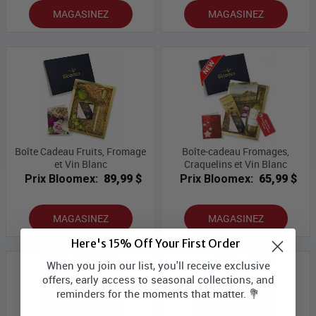
MAGASINEZ
MAGASINEZ
Boîte Cadeau Fruits, Fromage
Boîte-cadeau Fromages,
et Vin Blanc
Craquelins et Vin Blanc
Prix Bloomex:
89,99 $
Prix Bloomex:
65,99 $
MAGASINEZ
MAGASINEZ
Here's 15% Off Your First Order
When you join our list, you'll receive exclusive
offers, early access to seasonal collections, and
reminders for the moments that matter. 💐