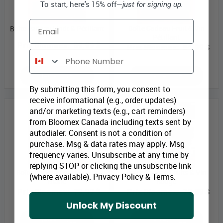
To start, here's 15% off—
just for signing up.
Email
Boîte Cadeau Fruit & Vin
Boîte-cadeau Lindt & Pétillant
Pétillant
Prix Bloomex:
89,99 $
Prix Bloomex:
84,99 $
Phone Number
MAGASINEZ
MAGASINEZ
By submitting this form, you consent to
receive informational (e.g., order updates)
and/or marketing texts (e.g., cart reminders)
from Bloomex Canada including texts sent by
autodialer. Consent is not a condition of
purchase. Msg & data rates may apply. Msg
frequency varies. Unsubscribe at any time by
replying STOP or clicking the unsubscribe link
Boîte-cadeau Fruits et Vin
Boîte Cadeau Fruits & Vin
(where available).
Privacy Policy
&
Terms
.
Blanc
Rouge
Prix Bloomex:
79,99 $
Prix Bloomex:
79,99 $
Unlock My Discount
MAGASINEZ
MAGASINEZ