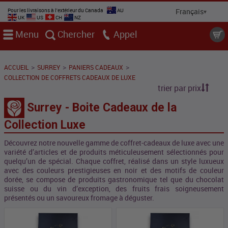
Pour les livraisons à l'extérieur du Canada
AU
UK
US
CH
NZ
Menu
Chercher
Appel
>
>
>
ACCUEIL
SURREY
PANIERS CADEAUX
COLLECTION DE COFFRETS CADEAUX DE LUXE
trier par prix
Surrey - Boite Cadeaux de la
Collection Luxe
Découvrez notre nouvelle gamme de coffret-cadeaux de luxe avec une
variété d’articles et de produits méticuleusement sélectionnés pour
quelqu’un de spécial. Chaque coffret, réalisé dans un style luxueux
avec des couleurs prestigieuses en noir et des motifs de couleur
dorée, se compose de produits gastronomique tel que du chocolat
suisse ou du vin d’exception, des fruits frais soigneusement
présentés ou un savoureux fromage à déguster.