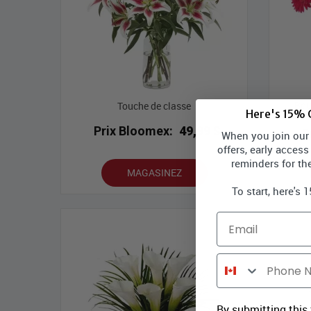
Bou
Touche de classe
Here's 15% O
Prix Bloomex:
49,99 $
P
When you join our l
offers, early access
reminders for th
MAGASINEZ
To start, here's 
Email
Phone Number
By submitting this