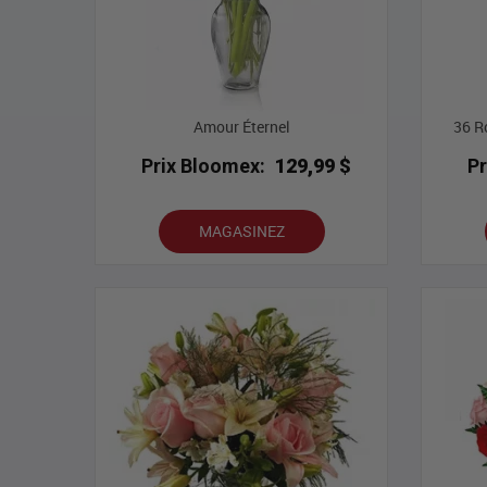
Amour Éternel
36 R
Prix Bloomex:
129,99 $
P
MAGASINEZ