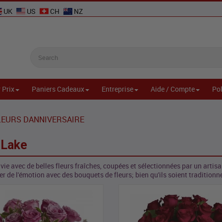
UK
US
CH
NZ
 Prix
Paniers Cadeaux
Entreprise
Aide / Compte
Pol
LEURS DANNIVERSAIRE
 Lake
e avec de belles fleurs fraîches, coupées et sélectionnées par un artisan
r de l'émotion avec des bouquets de fleurs; bien qu'ils soient traditionn