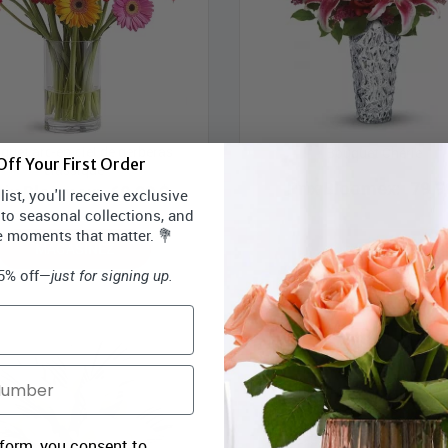
quet arc-en-ciel de gerberas
Bouquet Chérie
ff Your First Order
classique
Prix Bloomex:
79,9
rix Bloomex:
60,99 $
ist, you'll receive exclusive
 to seasonal collections, and
e moments that matter. 💐
MAGASINEZ
MAGASINEZ
15% off—
just for signing up.
 form, you consent to