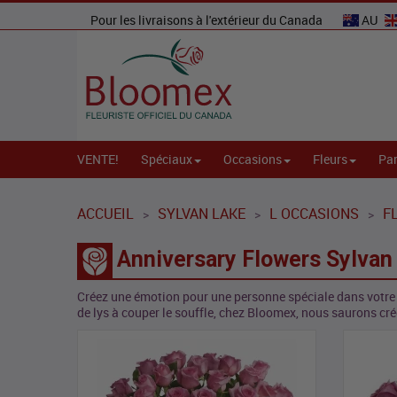
Pour les livraisons à l'extérieur du Canada
AU
VENTE!
Spéciaux
Occasions
Fleurs
Par
ACCUEIL
SYLVAN LAKE
L OCCASIONS
F
>
>
>
Anniversary Flowers Sylvan
Créez une émotion pour une personne spéciale dans votre vi
de lys à couper le souffle, chez Bloomex, nous saurons crée