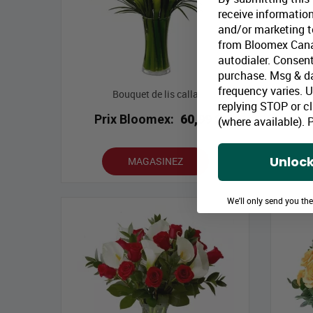
receive information
and/or marketing te
from Bloomex Cana
autodialer. Consent
purchase. Msg & d
frequency varies. 
Bouquet de lis calla
replying STOP or cl
Prix Bloomex:
60,99 $
P
(where available).
P
Unlock
MAGASINEZ
We'll only send you th