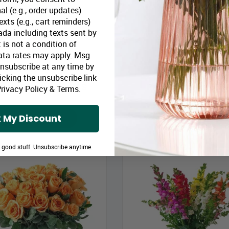
al (e.g., order updates)
xts (e.g., cart reminders)
da including texts sent by
 is not a condition of
ata rates may apply. Msg
Unsubscribe at any time by
Dix superbes lys calla
Sentir Pêche
icking the unsubscribe link
rix Bloomex:
87,99 $
Prix Bloomex:
65,9
rivacy Policy
&
Terms
.
 My Discount
MAGASINEZ
MAGASINEZ
e good stuff. Unsubscribe anytime.