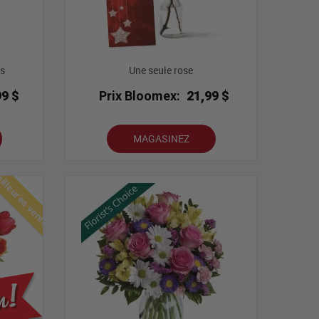
as
Une seule rose
99 $
Prix Bloomex:
21,99 $
MAGASINEZ
lleures ventes