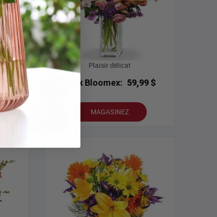
Plaisir délicat
9 $
Prix Bloomex:
59,99 $
MAGASINEZ