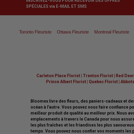
INSCRIVEZ-VOUS POUR RECEVOIR DES OFFRES
SPÉCIALES via E-MAIL ET SMS
Toronto Fleuriste
Ottawa Fleuriste
Montreal Fleuriste
Carleton Place Florist
|
Trenton Florist
|
Red Deer 
Prince Albert Florist
|
Quebec Florist
|
Abbots
Bloomex livre des fleurs, des paniers-cadeaux et de
océan à l'autre. Vous pouvez nous faire confiance pou
meilleur produit de qualité au meilleur prix. Nous a
emplacements à travers le Canada pour nous assurer
les plus fraîches et les friandises les plus savoureus
temps. Vous pouvez nous confier vos moments les p