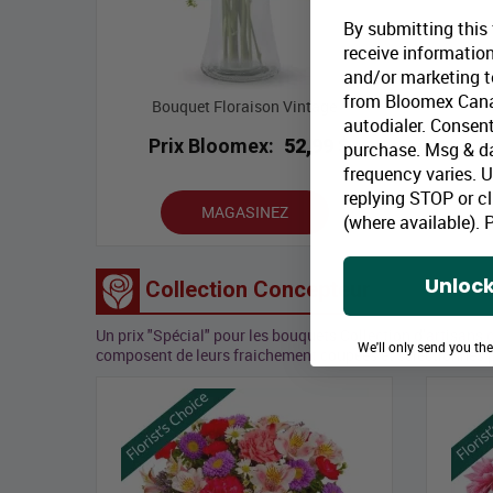
By submitting this
receive information
and/or marketing te
from Bloomex Cana
Bouquet Floraison Vintage
autodialer. Consent
Prix Bloomex:
52,99 $
P
purchase. Msg & d
frequency varies. 
replying STOP or cl
MAGASINEZ
(where available).
P
Unlock
Collection Concepteur
Un prix "Spécial" pour les bouquets Collection d’artisans 
We'll only send you th
composent de leurs fraichement coupées et sélectionnés p