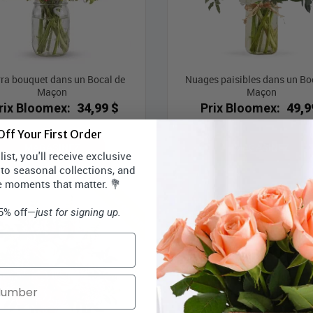
ra bouquet dans un Bocal de
Nuages ​​paisibles dans un Bo
Maçon
Maçon
rix Bloomex:
34,99 $
Prix Bloomex:
49,9
ff Your First Order
MAGASINEZ
MAGASINEZ
ist, you'll receive exclusive
 to seasonal collections, and
Meilleures ventes
Mei
e moments that matter. 💐
15% off—
just for signing up.