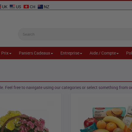
UK
US
CH
NZ
 Prix
Paniers Cadeaux
Entreprise
Aide / Compte
Pol
e. Feel free to navigate using our categories or select something from one