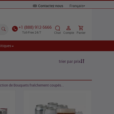
Contactez nous
+1 (888) 912-5666
Toll-Free 24/7
Chat
Compte
Panier
itiques
trier par prix
ction de Bouquets fraîchement coupés...