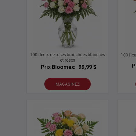
100 fleurs de roses branchues blanches
100 fle
et roses
P
Prix Bloomex:
99,99 $
MAGASINEZ