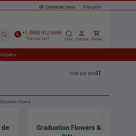
Contactez nous
+1 (888) 912-5666
Toll-Free 24/7
Chat
Compte
Panier
itiques
trier par prix
de Bloomex Ottawa
 de
Graduation Flowers &