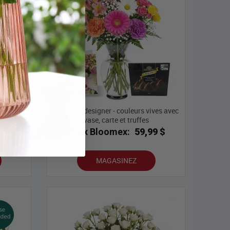
Choix du designer - couleurs vives avec
vase
vase, carte et truffes
9 $
Prix Bloomex:
59,99 $
MAGASINEZ