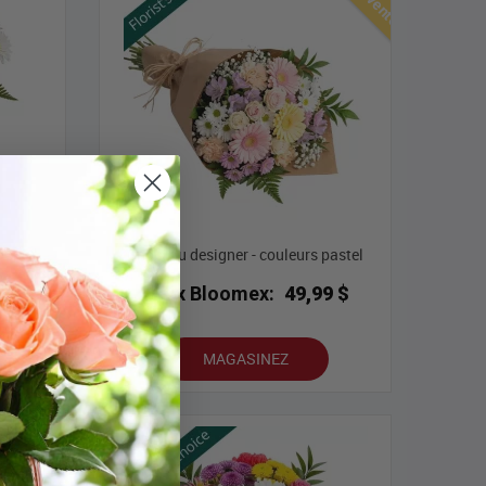
pastel
Choix du designer - couleurs pastel
Prix Bloomex:
49,99 $
9 $
MAGASINEZ