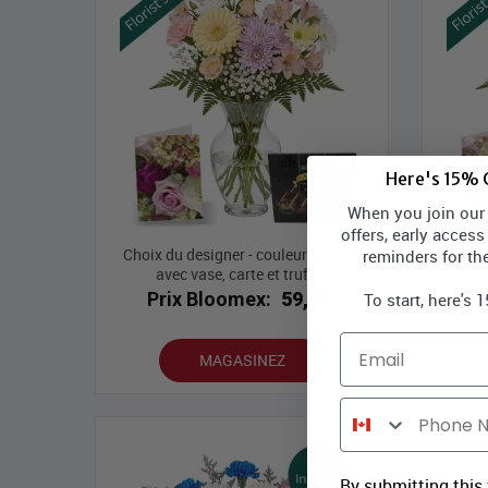
Here's 15% O
When you join our l
offers, early access
Choix du designer - couleurs pastel
Pastel
reminders for th
avec vase, carte et truffes
Prix Bloomex:
59,99 $
P
To start, here's 
Email
MAGASINEZ
Phone Number
By submitting this