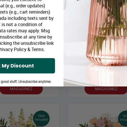
al (e.g., order updates)
xts (e.g., cart reminders)
da including texts sent by
 is not a condition of
ata rates may apply. Msg
Unsubscribe at any time by
icking the unsubscribe link
rivacy Policy
&
Terms
.
et Green with Envy avec vase
Bouquet Cherry Bomb avec 
 My Discount
rix Bloomex:
82,99 $
Prix Bloomex:
94,9
e good stuff. Unsubscribe anytime.
MAGASINEZ
MAGASINEZ