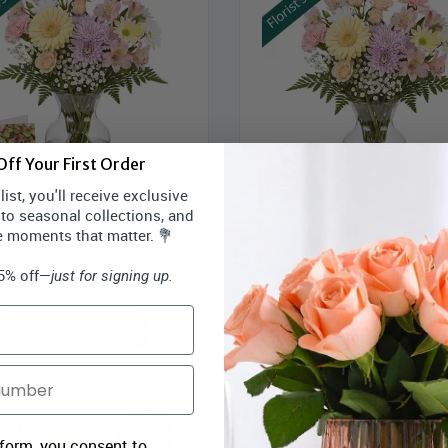
ff Your First Order
ist, you'll receive exclusive
 to seasonal collections, and
 Colours Designer’s Choice with
Choix du designer - couleurs 
e moments that matter. 💐
Vase & Card
avec vase
rix Bloomex:
55,99 $
Prix Bloomex:
54,9
15% off—
just for signing up.
MAGASINEZ
MAGASINEZ
 form, you consent to