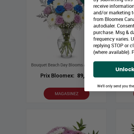
receive information
and/or marketing te
from Bloomex Cana
autodialer. Consent
purchase. Msg & d
frequency varies. 
replying STOP or cl
(where available).
P
Bouquet Beach Day Blooms avec vase
Bouqu
Unlock
Prix Bloomex:
89,99 $
P
We'll only send you th
MAGASINEZ