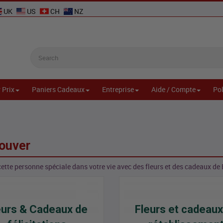
UK
US
CH
NZ
 Prix
Paniers Cadeaux
Entreprise
Aide / Compte
Pol
couver
cette personne spéciale dans votre vie avec des fleurs et des cadeaux 
eurs & Cadeaux de
Fleurs et cadeaux