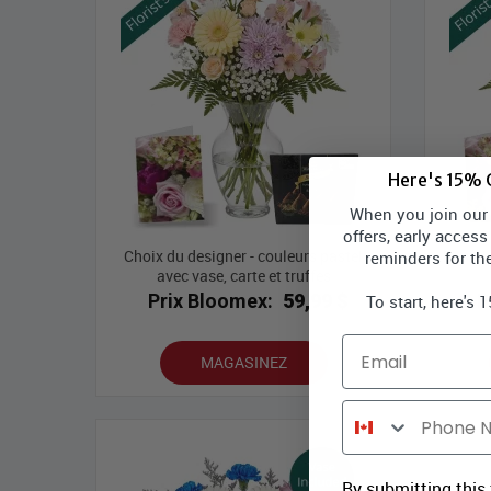
Here's 15% O
When you join our l
offers, early access
Choix du designer - couleurs pastel
Pastel
reminders for th
avec vase, carte et truffes
Prix Bloomex:
59,99 $
P
To start, here's 
Email
MAGASINEZ
Phone Number
By submitting this