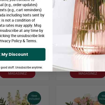
al (e.g., order updates)
xts (e.g., cart reminders)
da including texts sent by
 is not a condition of
ata rates may apply. Msg
Unsubscribe at any time by
icking the unsubscribe link
rivacy Policy
&
Terms
.
et Green with Envy avec vase
Bouquet Cherry Bomb avec 
 My Discount
rix Bloomex:
82,99 $
Prix Bloomex:
94,9
e good stuff. Unsubscribe anytime.
MAGASINEZ
MAGASINEZ