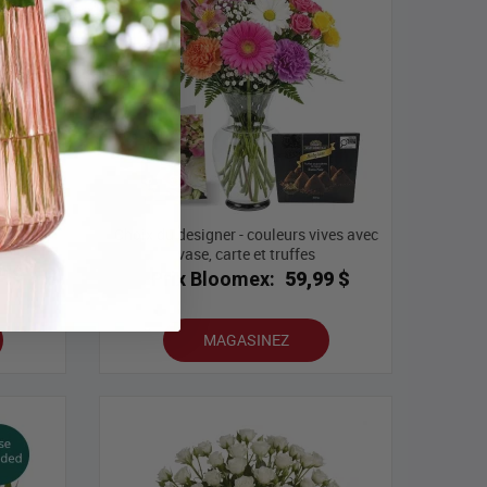
Choix du designer - couleurs vives avec
vase
vase, carte et truffes
9 $
Prix Bloomex:
59,99 $
MAGASINEZ