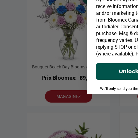
receive information
and/or marketing te
from Bloomex Cana
autodialer. Consent
purchase. Msg & d
frequency varies. 
replying STOP or cl
(where available).
P
Bouquet Beach Day Blooms avec vase
Bouqu
Unlock
Prix Bloomex:
89,99 $
P
We'll only send you th
MAGASINEZ