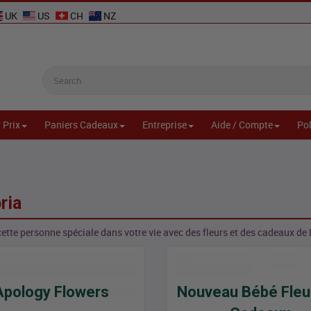
UK
US
CH
NZ
 Prix
Paniers Cadeaux
Entreprise
Aide / Compte
Pol
ria
cette personne spéciale dans votre vie avec des fleurs et des cadeaux 
Apology Flowers
Nouveau Bébé Fleu