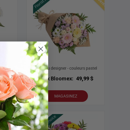
pastel
Choix du designer - couleurs pastel
Prix Bloomex:
49,99 $
9 $
MAGASINEZ