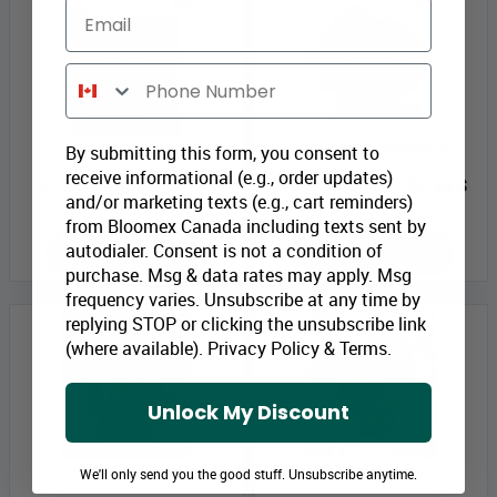
Email
Phone Number
Panier Tropical
Kalanchoe florissante
By submitting this form, you consent to
receive informational (e.g., order updates)
Prix Bloomex:
54,99 $
Prix Bloomex:
38,99 $
and/or marketing texts (e.g., cart reminders)
from Bloomex Canada including texts sent by
autodialer. Consent is not a condition of
MAGASINEZ
MAGASINEZ
purchase. Msg & data rates may apply. Msg
frequency varies. Unsubscribe at any time by
replying STOP or clicking the unsubscribe link
(where available).
Privacy Policy
&
Terms
.
Unlock My Discount
Plantapalooza I
Plantapalooza II
We'll only send you the good stuff. Unsubscribe anytime.