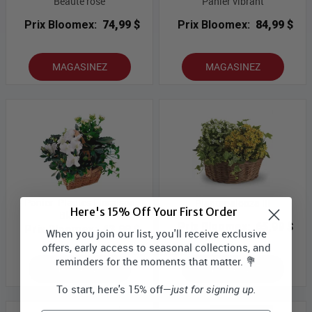
Beauté rose
Panier vibrant
Prix Bloomex:
74,99 $
Prix Bloomex:
84,99 $
MAGASINEZ
MAGASINEZ
Panier- Plantes Floraison
Plantapalooza III
Here's 15% Off Your First Order
Blanches
Prix Bloomex:
65,99 $
Prix Bloomex:
43,99 $
When you join our list, you'll receive exclusive
offers, early access to seasonal collections, and
reminders for the moments that matter. 💐
MAGASINEZ
MAGASINEZ
To start, here's 15% off—
just for signing up.