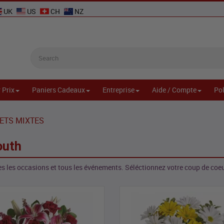
UK
US
CH
NZ
 Prix
Paniers Cadeaux
Entreprise
Aide / Compte
Pol
ETS MIXTES
outh
s les occasions et tous les événements. Séléctionnez votre coup de coe