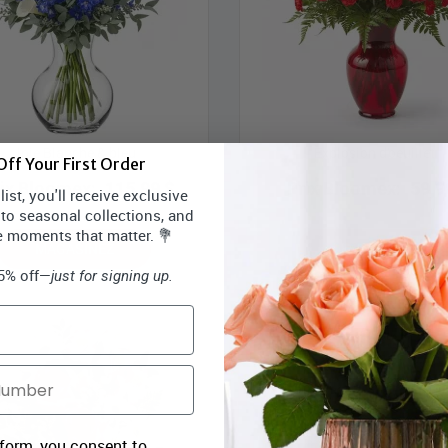
Joie Blanche & bleu
Explosion d'oeuillet
ff Your First Order
rix Bloomex:
115,99 $
Prix Bloomex:
59,9
ist, you'll receive exclusive
 to seasonal collections, and
e moments that matter. 💐
MAGASINEZ
MAGASINEZ
15% off—
just for signing up.
 form, you consent to