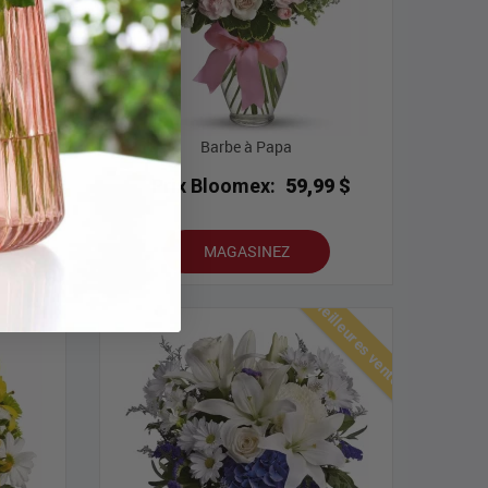
Barbe à Papa
9 $
Prix Bloomex:
59,99 $
MAGASINEZ
Meilleures ventes