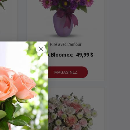
Rire avec L'amour
9 $
Prix Bloomex:
49,99 $
MAGASINEZ