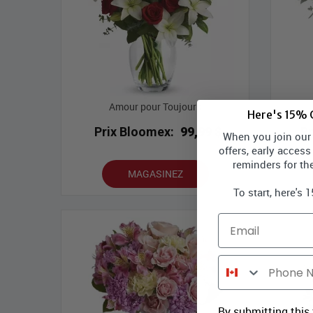
Amour pour Toujours
Here's 15% O
Prix Bloomex:
99,99 $
P
When you join our l
offers, early access
reminders for th
MAGASINEZ
To start, here's 
Email
Phone Number
By submitting this