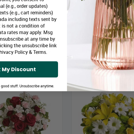
al (e.g., order updates)
xts (e.g., cart reminders)
da including texts sent by
 is not a condition of
ata rates may apply. Msg
Unsubscribe at any time by
Quel Régal
Tout simplement doux
icking the unsubscribe link
rix Bloomex:
43,99 $
Prix Bloomex:
64,9
rivacy Policy
&
Terms
.
 My Discount
MAGASINEZ
MAGASINEZ
e good stuff. Unsubscribe anytime.