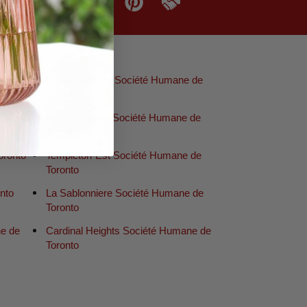
e
Castle Heights Société Humane de
Toronto
nto
Carson Grove Société Humane de
Toronto
oronto
Templeton-Est Société Humane de
Toronto
nto
La Sablonniere Société Humane de
Toronto
e de
Cardinal Heights Société Humane de
Toronto