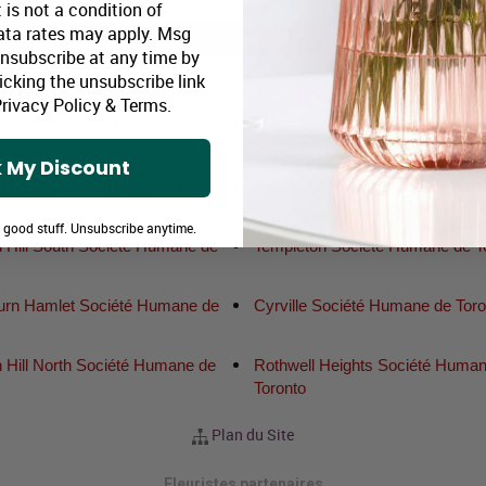
SOUSCRIRE
 is not a condition of
ata rates may apply. Msg
Unsubscribe at any time by
icking the unsubscribe link
Major Canadian Flower Delivery Areas:
rivacy Policy
&
Terms
.
ha Park Société Humane de
Beaconwood Société Humane d
o
Toronto
 My Discount
t Glen Société Humane de
Forbes Société Humane de Toro
o
e good stuff. Unsubscribe anytime.
 Hill South Société Humane de
Templeton Société Humane de T
o
urn Hamlet Société Humane de
Cyrville Société Humane de Toro
o
 Hill North Société Humane de
Rothwell Heights Société Human
o
Toronto
Plan du Site
Fleuristes partenaires