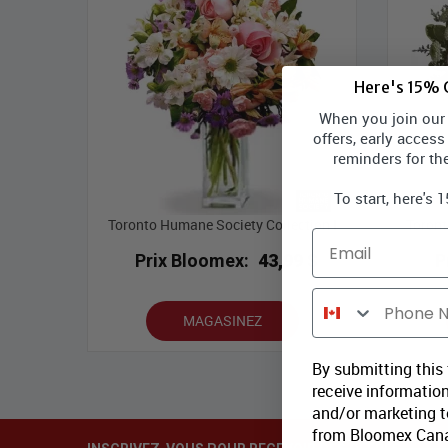
Here's 15% O
When you join our l
offers, early access
reminders for th
To start, here's 
Toronto Humane Society Collection I
Toront
Email
Prix Bloomex:
43,99 $
P
Phone Number
MAGASINEZ
By submitting this
receive information
and/or marketing te
from Bloomex Cana