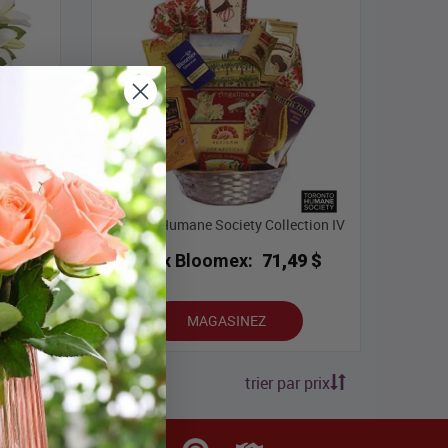
ion III
Toronto Humane Society Collection IV
9 $
Prix Bloomex:
71,49 $
MAGASINEZ
trier par prix