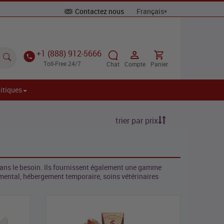
Contactez nous
+1 (888) 912-5666
Toll-Free 24/7
Chat
Compte
Panier
itiques
trier par prix
dans le besoin. Ils fournissent également une gamme
emental, hébergement temporaire, soins vétérinaires