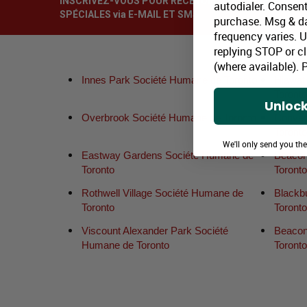
INSCRIVEZ-VOUS POUR RECEVOIR DES OFFRES
autodialer. Consent
SPÉCIALES via E-MAIL ET SMS
purchase. Msg & d
frequency varies. 
replying STOP or cl
(where available).
P
Innes Park Société Humane de Toronto
Hiawat
Toront
Unlock
Overbrook Société Humane de Toronto
Conven
Toront
We'll only send you th
Eastway Gardens Société Humane de
Beacon
Toronto
Toront
Rothwell Village Société Humane de
Blackb
Toronto
Toront
Viscount Alexander Park Société
Beacon
Humane de Toronto
Toront