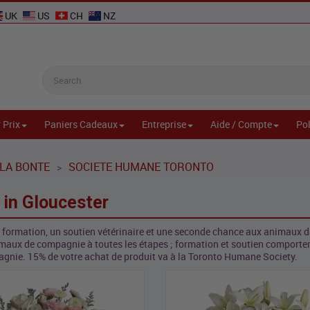
UK
US
CH
NZ
 Prix
Paniers Cadeaux
Entreprise
Aide / Compte
Pol
LA BONTE
SOCIETE HUMANE TORONTO
>
in Gloucester
e formation, un soutien vétérinaire et une seconde chance aux animaux 
nimaux de compagnie à toutes les étapes ; formation et soutien comport
gnie. 15% de votre achat de produit va à la Toronto Humane Society.