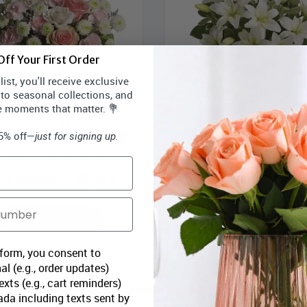
ff Your First Order
ist, you'll receive exclusive
 to seasonal collections, and
e moments that matter. 💐
15% off—
just for signing up.
o Humane Society Collection II
Toronto Humane Society Collect
rix Bloomex:
49,49 $
Prix Bloomex:
43,9
MAGASINEZ
MAGASINEZ
 form, you consent to
al (e.g., order updates)
xts (e.g., cart reminders)
da including texts sent by