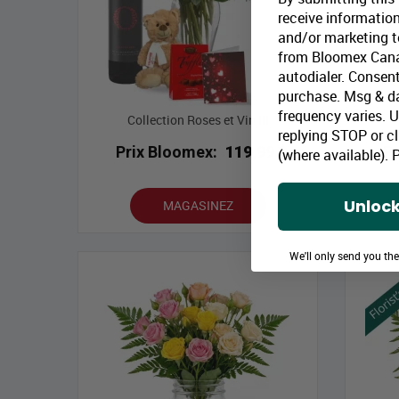
receive information
and/or marketing te
from Bloomex Cana
autodialer. Consent
purchase. Msg & d
frequency varies. 
Collection Roses et Vin III
replying STOP or cl
Prix Bloomex:
119,99 $
P
(where available).
P
Unlock
MAGASINEZ
We'll only send you th