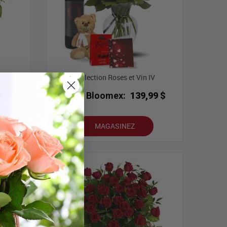
V
Collection Roses et Vin IV
99 $
Prix Bloomex:
139,99 $
MAGASINEZ