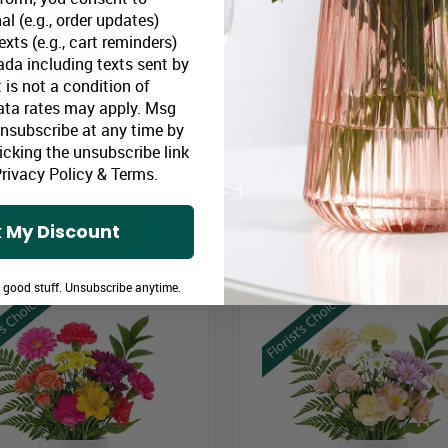
al (e.g., order updates)
xts (e.g., cart reminders)
da including texts sent by
 is not a condition of
ata rates may apply. Msg
Unsubscribe at any time by
Collection Roses et Vin II
Collection Roses & Vin I
icking the unsubscribe link
rix Bloomex:
129,99 $
Prix Bloomex:
92,9
rivacy Policy
&
Terms
.
 My Discount
MAGASINEZ
MAGASINEZ
e good stuff. Unsubscribe anytime.