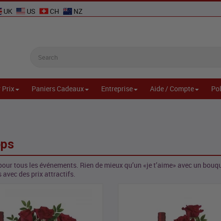
UK
US
CH
NZ
 Prix
Paniers Cadeaux
Entreprise
Aide / Compte
Pol
ops
our tous les événements. Rien de mieux qu’un «je t’aime» avec un bouq
avec des prix attractifs.