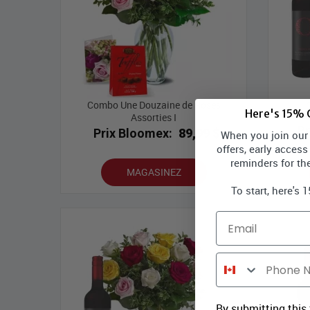
Combo Une Douzaine de Roses
Here's 15% O
Assorties I
P
Prix Bloomex:
89,99 $
When you join our l
offers, early access
reminders for th
MAGASINEZ
To start, here's 
Email
Phone Number
By submitting this