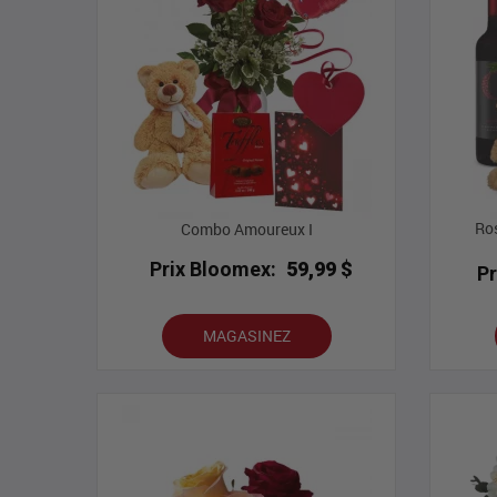
Ro
Combo Amoureux I
Prix Bloomex:
59,99 $
P
MAGASINEZ