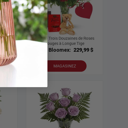
Combo Trois Douzaines de Roses
Rouges à Longue Tige
9 $
Prix Bloomex:
229,99 $
MAGASINEZ