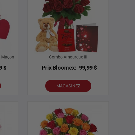
e Maçon
Combo Amoureux III
9 $
Prix Bloomex:
99,99 $
MAGASINEZ