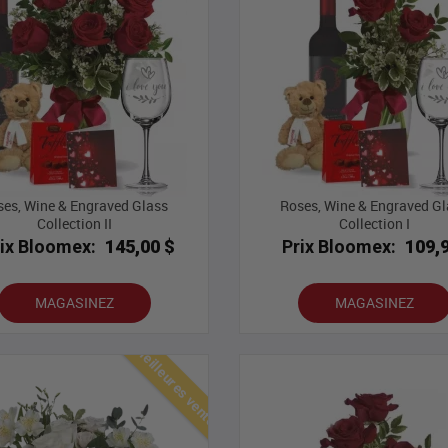
ses, Wine & Engraved Glass
Roses, Wine & Engraved Gl
Collection II
Collection I
rix Bloomex:
145,00 $
Prix Bloomex:
109,
MAGASINEZ
MAGASINEZ
Meilleures ventes