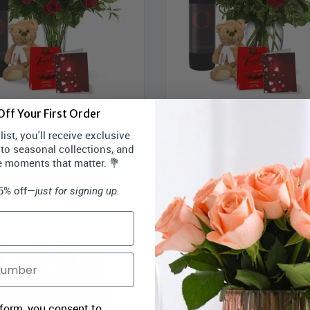
Collection Roses et Vin VI
Collection Roses & Vin 
ff Your First Order
rix Bloomex:
249,99 $
Prix Bloomex:
199,
ist, you'll receive exclusive
 to seasonal collections, and
e moments that matter. 💐
MAGASINEZ
MAGASINEZ
15% off—
just for signing up.
 form, you consent to