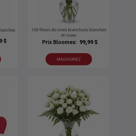
100 fleurs de roses branchues blanches
blanches
et roses
9 $
Prix Bloomex:
99,99 $
MAGASINEZ