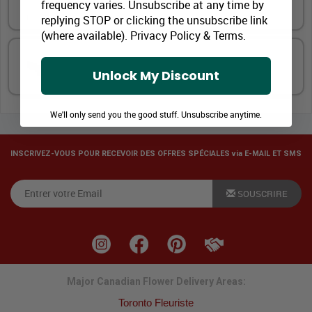
frequency varies. Unsubscribe at any time by
Vin et de la bière premium
replying STOP or clicking the unsubscribe link
(where available).
Privacy Policy
&
Terms
.
Touche spéciale
Unlock My Discount
We'll only send you the good stuff. Unsubscribe anytime.
INSCRIVEZ-VOUS POUR RECEVOIR DES OFFRES SPÉCIALES via E-MAIL ET SMS
SOUSCRIRE
Major Canadian Flower Delivery Areas:
Toronto Fleuriste