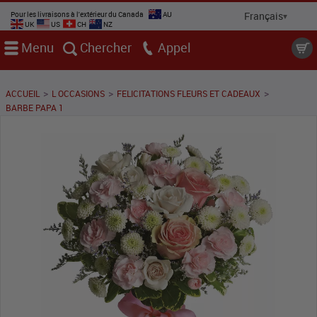
Pour les livraisons à l'extérieur du Canada
AU
UK
US
CH
NZ
Menu
Chercher
Appel
>
>
>
ACCUEIL
L OCCASIONS
FELICITATIONS FLEURS ET CADEAUX
BARBE PAPA 1