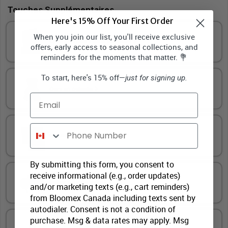
Touches Supplémentaires
Here's 15% Off Your First Order
When you join our list, you'll receive exclusive
Carte De Vœux Pleine Grandeur
offers, early access to seasonal collections, and
reminders for the moments that matter. 💐
To start, here's 15% off—
just for signing up.
Ours en peluche
Email
Phone Number
Gourmandises
By submitting this form, you consent to
receive informational (e.g., order updates)
Ballon à thème coloré
and/or marketing texts (e.g., cart reminders)
from Bloomex Canada including texts sent by
autodialer. Consent is not a condition of
purchase. Msg & data rates may apply. Msg