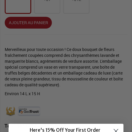
AJOUTER AU PANIER
Merveilleux pour toute occasion ! Ce doux bouquet de fleurs
fraîchement coupées comprend des chrysanthèmes lavande et
marguerite blancs, agrémentés de verdure assortie. L'emballage
spécial comprend un vase en verre transparent, une boîte de
truffes belges décadentes et un emballage cadeau de luxe (carte
de vœux pleine grandeur, tissu de mousseline de couleur et boîte
cadeau de qualité supérieure).
Environ 14 L x 15 H
Touches Supplémentaires
Here's 15% Off Your First Order