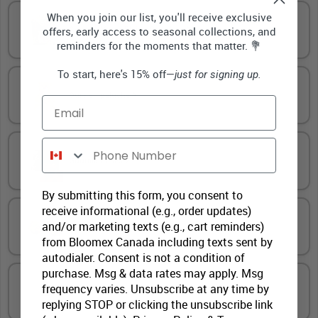
When you join our list, you'll receive exclusive
offers, early access to seasonal collections, and
Carte De Vœux Pleine Grandeur
reminders for the moments that matter. 💐
To start, here's 15% off—
just for signing up.
Ours en peluche
Email
Phone Number
Gourmandises
By submitting this form, you consent to
receive informational (e.g., order updates)
and/or marketing texts (e.g., cart reminders)
Ballon à thème coloré
from Bloomex Canada including texts sent by
autodialer. Consent is not a condition of
purchase. Msg & data rates may apply. Msg
frequency varies. Unsubscribe at any time by
Vin et de la bière premium
replying STOP or clicking the unsubscribe link