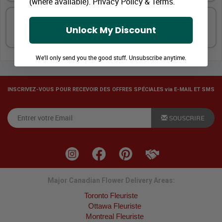
(where available).
Privacy Policy
&
Terms
.
Unlock My Discount
Touche spéciale
We'll only send you the good stuff. Unsubscribe anytime.
INSCRIVEZ-VOUS POUR RECEVOIR DES OFFRES SPÉCIALES via E-MAIL ET SMS
SOUSCRIRE
Major Canadian Flower Delivery Areas:
Toronto Fleuriste
Ottawa Fleuriste
Montreal Fleuriste