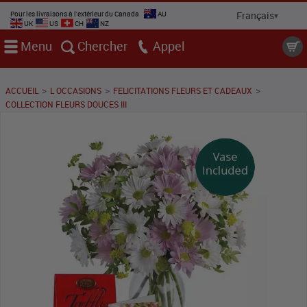
Pour les livraisons à l'extérieur du Canada
AU
UK
US
CH
NZ
Menu
Chercher
Appel
>
>
>
ACCUEIL
L OCCASIONS
FELICITATIONS FLEURS ET CADEAUX
COLLECTION FLEURS DOUCES III