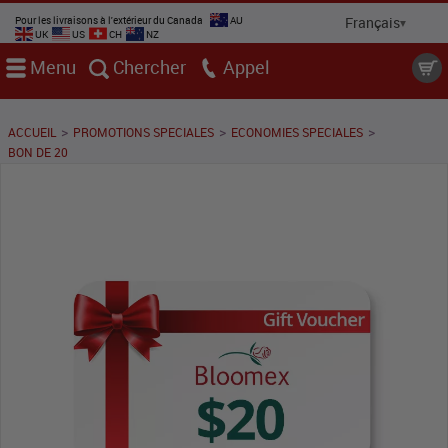
Pour les livraisons à l'extérieur du Canada
AU
UK
US
CH
NZ
Menu
Chercher
Appel
>
>
>
ACCUEIL
PROMOTIONS SPECIALES
ECONOMIES SPECIALES
BON DE 20