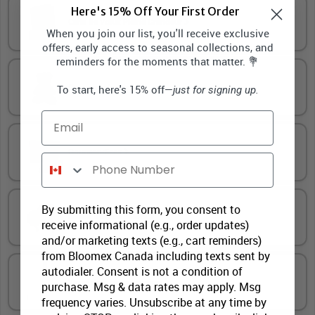
Here's 15% Off Your First Order
Carte De Vœux Pleine Grandeur
When you join our list, you'll receive exclusive
offers, early access to seasonal collections, and
reminders for the moments that matter. 💐
To start, here's 15% off—
Ours en peluche
just for signing up.
Email
Gourmandises
Phone Number
By submitting this form, you consent to
Ballon à thème coloré
receive informational (e.g., order updates)
and/or marketing texts (e.g., cart reminders)
from Bloomex Canada including texts sent by
autodialer. Consent is not a condition of
Vin et de la bière premium
purchase. Msg & data rates may apply. Msg
frequency varies. Unsubscribe at any time by