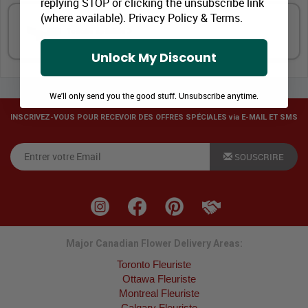
replying STOP or clicking the unsubscribe link
(where available).
Privacy Policy
&
Terms
.
Touche spéciale
Unlock My Discount
We'll only send you the good stuff. Unsubscribe anytime.
INSCRIVEZ-VOUS POUR RECEVOIR DES OFFRES SPÉCIALES via E-MAIL ET SMS
SOUSCRIRE
Major Canadian Flower Delivery Areas:
Toronto Fleuriste
Ottawa Fleuriste
Montreal Fleuriste
Calgary Fleuriste